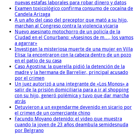
nuevas estafas laborales para robar dinero y datos
Examen toxicológico confirma consumo de cocaína de
Candela Arizaga
A un año del caso del preceptor que mató a su hijo,
marchan al Congreso contra la violencia vicaria
Nuevo asesinato motochorro de un policía de la
Ciudad en el Conurbano: «Asesinos de m…, los vamos
a agarrar»
Investigan la misteriosa muerte de una mujer en Villa
Elisa: la encontraron con la cabeza dentro de un pozo
en el patio de su casa
Caso Agostina: la querella pidió la detención de la
madre y la hermana de Barrelier, principal acusado
por el crimen
Un juez autorizó a una integrante de «Los Monos» a
salir de la prisión domiciliaria para a ir al shopping
con su hijo, generó polémica y tuvo que dar marcha
atrás
Detuvieron a un exgendarme devenido en sicario por
el crimen de un comerciante chino
Facundo Moyano detenido: el video que muestra
cuando la joven de 23 años deambula semidesnuda
por Belgrano