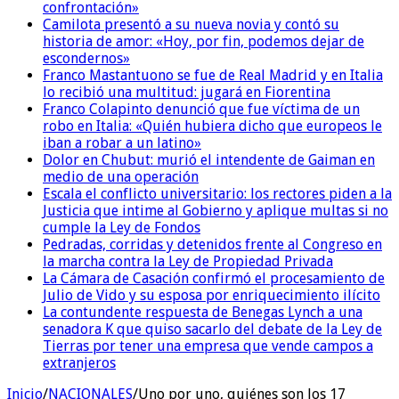
confrontación»
Camilota presentó a su nueva novia y contó su
historia de amor: «Hoy, por fin, podemos dejar de
escondernos»
Franco Mastantuono se fue de Real Madrid y en Italia
lo recibió una multitud: jugará en Fiorentina
Franco Colapinto denunció que fue víctima de un
robo en Italia: «Quién hubiera dicho que europeos le
iban a robar a un latino»
Dolor en Chubut: murió el intendente de Gaiman en
medio de una operación
Escala el conflicto universitario: los rectores piden a la
Justicia que intime al Gobierno y aplique multas si no
cumple la Ley de Fondos
Pedradas, corridas y detenidos frente al Congreso en
la marcha contra la Ley de Propiedad Privada
La Cámara de Casación confirmó el procesamiento de
Julio de Vido y su esposa por enriquecimiento ilícito
La contundente respuesta de Benegas Lynch a una
senadora K que quiso sacarlo del debate de la Ley de
Tierras por tener una empresa que vende campos a
extranjeros
Inicio
/
NACIONALES
/
Uno por uno, quiénes son los 17