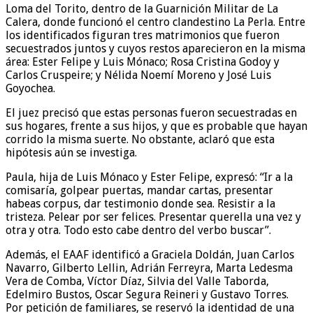
Loma del Torito, dentro de la Guarnición Militar de La
Calera, donde funcionó el centro clandestino La Perla. Entre
los identificados figuran tres matrimonios que fueron
secuestrados juntos y cuyos restos aparecieron en la misma
área: Ester Felipe y Luis Mónaco; Rosa Cristina Godoy y
Carlos Cruspeire; y Nélida Noemí Moreno y José Luis
Goyochea.
El juez precisó que estas personas fueron secuestradas en
sus hogares, frente a sus hijos, y que es probable que hayan
corrido la misma suerte. No obstante, aclaró que esta
hipótesis aún se investiga.
Paula, hija de Luis Mónaco y Ester Felipe, expresó: “Ir a la
comisaría, golpear puertas, mandar cartas, presentar
habeas corpus, dar testimonio donde sea. Resistir a la
tristeza. Pelear por ser felices. Presentar querella una vez y
otra y otra. Todo esto cabe dentro del verbo buscar”.
Además, el EAAF identificó a Graciela Doldán, Juan Carlos
Navarro, Gilberto Lellin, Adrián Ferreyra, Marta Ledesma
Vera de Comba, Víctor Díaz, Silvia del Valle Taborda,
Edelmiro Bustos, Oscar Segura Reineri y Gustavo Torres.
Por petición de familiares, se reservó la identidad de una