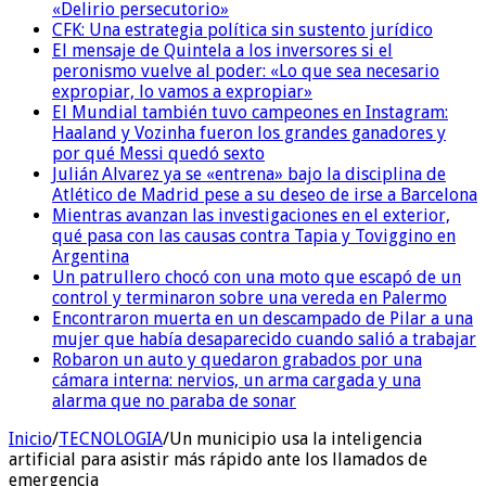
«Delirio persecutorio»
CFK: Una estrategia política sin sustento jurídico
El mensaje de Quintela a los inversores si el
peronismo vuelve al poder: «Lo que sea necesario
expropiar, lo vamos a expropiar»
El Mundial también tuvo campeones en Instagram:
Haaland y Vozinha fueron los grandes ganadores y
por qué Messi quedó sexto
Julián Alvarez ya se «entrena» bajo la disciplina de
Atlético de Madrid pese a su deseo de irse a Barcelona
Mientras avanzan las investigaciones en el exterior,
qué pasa con las causas contra Tapia y Toviggino en
Argentina
Un patrullero chocó con una moto que escapó de un
control y terminaron sobre una vereda en Palermo
Encontraron muerta en un descampado de Pilar a una
mujer que había desaparecido cuando salió a trabajar
Robaron un auto y quedaron grabados por una
cámara interna: nervios, un arma cargada y una
alarma que no paraba de sonar
Inicio
/
TECNOLOGIA
/
Un municipio usa la inteligencia
artificial para asistir más rápido ante los llamados de
emergencia