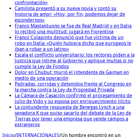
confrontación»
Camilota presentó a su nueva novia y contó su
historia de amor: «Hoy, por fin, podemos dejar de
escondernos»
Franco Mastantuono se fue de Real Madrid y en Italia
lo recibió una multitud: jugará en Fiorentina
Franco Colapinto denunció que fue víctima de un
robo en Italia: «Quién hubiera dicho que europeos le
iban a robar a un latino»
Escala el conflicto universitario: los rectores piden a la
Justicia que intime al Gobierno y aplique multas si no
cumple la Ley de Fondos
Dolor en Chubut: murió el intendente de Gaiman en
medio de una operación
Pedradas, corridas y detenidos frente al Congreso en
la marcha contra la Ley de Propiedad Privada
La Cámara de Casación confirmó el procesamiento de
Julio de Vido y su esposa por enriquecimiento ilícito
La contundente respuesta de Benegas Lynch a una
senadora K que quiso sacarlo del debate de la Ley de
Tierras por tener una empresa que vende campos a
extranjeros
Inicio
/
INTERNACIONALES
/
Un hombre encontró en un