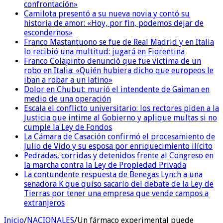
confrontación»
Camilota presentó a su nueva novia y contó su
historia de amor: «Hoy, por fin, podemos dejar de
escondernos»
Franco Mastantuono se fue de Real Madrid y en Italia
lo recibió una multitud: jugará en Fiorentina
Franco Colapinto denunció que fue víctima de un
robo en Italia: «Quién hubiera dicho que europeos le
iban a robar a un latino»
Dolor en Chubut: murió el intendente de Gaiman en
medio de una operación
Escala el conflicto universitario: los rectores piden a la
Justicia que intime al Gobierno y aplique multas si no
cumple la Ley de Fondos
La Cámara de Casación confirmó el procesamiento de
Julio de Vido y su esposa por enriquecimiento ilícito
Pedradas, corridas y detenidos frente al Congreso en
la marcha contra la Ley de Propiedad Privada
La contundente respuesta de Benegas Lynch a una
senadora K que quiso sacarlo del debate de la Ley de
Tierras por tener una empresa que vende campos a
extranjeros
Inicio
/
NACIONALES
/
Un fármaco experimental puede