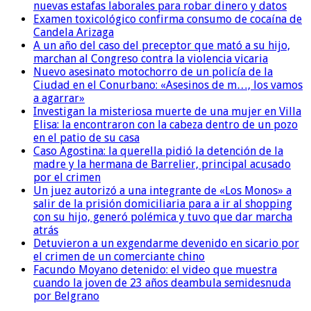
nuevas estafas laborales para robar dinero y datos
Examen toxicológico confirma consumo de cocaína de
Candela Arizaga
A un año del caso del preceptor que mató a su hijo,
marchan al Congreso contra la violencia vicaria
Nuevo asesinato motochorro de un policía de la
Ciudad en el Conurbano: «Asesinos de m…, los vamos
a agarrar»
Investigan la misteriosa muerte de una mujer en Villa
Elisa: la encontraron con la cabeza dentro de un pozo
en el patio de su casa
Caso Agostina: la querella pidió la detención de la
madre y la hermana de Barrelier, principal acusado
por el crimen
Un juez autorizó a una integrante de «Los Monos» a
salir de la prisión domiciliaria para a ir al shopping
con su hijo, generó polémica y tuvo que dar marcha
atrás
Detuvieron a un exgendarme devenido en sicario por
el crimen de un comerciante chino
Facundo Moyano detenido: el video que muestra
cuando la joven de 23 años deambula semidesnuda
por Belgrano