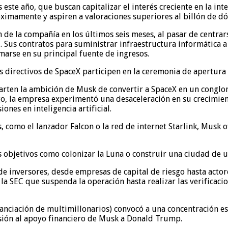
 este año, que buscan capitalizar el interés creciente en la int
imamente y aspiren a valoraciones superiores al billón de dó
ón de la compañía en los últimos seis meses, al pasar de centrar
ial. Sus contratos para suministrar infraestructura informática
arse en su principal fuente de ingresos.
s directivos de SpaceX participen en la ceremonia de apertura 
parten la ambición de Musk de convertir a SpaceX en un conglo
bargo, la empresa experimentó una desaceleración en su crecimie
ones en inteligencia artificial.
, como el lanzador Falcon o la red de internet Starlink, Musk 
objetivos como colonizar la Luna o construir una ciudad de un
 de inversores, desde empresas de capital de riesgo hasta acto
la SEC que suspenda la operación hasta realizar las verificaci
financiación de multimillonarios) convocó a una concentración 
sión al apoyo financiero de Musk a Donald Trump.