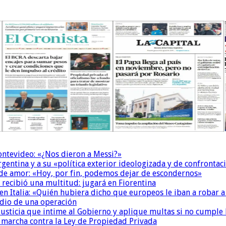
Montevideo: «¿Nos dieron a Messi?»
Argentina y a su «política exterior ideologizada y de confrontac
 de amor: «Hoy, por fin, podemos dejar de escondernos»
 recibió una multitud: jugará en Fiorentina
n Italia: «Quién hubiera dicho que europeos le iban a robar a
dio de una operación
la Justicia que intime al Gobierno y aplique multas si no cumple
a marcha contra la Ley de Propiedad Privada