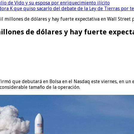
io de Vido y su esposa por enriquecimiento ilícito
ora K que quiso sacarlo del debate de la Ley de Tierras por 
 millones de dólares y hay fuerte expectativa en Wall Street p
llones de dólares y hay fuerte expecta
irmó que debutará en Bolsa en el Nasdaq este viernes, en un 
considerable tamaño de la operación.