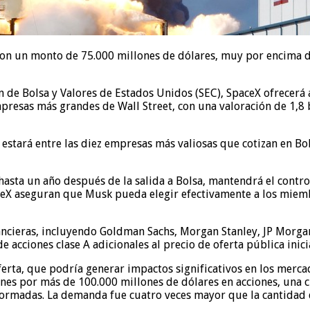
ia, con un monto de 75.000 millones de dólares, muy por encima 
de Bolsa y Valores de Estados Unidos (SEC), SpaceX ofrecerá a
presas más grandes de Wall Street, con una valoración de 1,8 
 estará entre las diez empresas más valiosas que cotizan en Bo
asta un año después de la salida a Bolsa, mantendrá el control 
ceX aseguran que Musk pueda elegir efectivamente a los miemb
nancieras, incluyendo Goldman Sachs, Morgan Stanley, JP Morga
 acciones clase A adicionales al precio de oferta pública inicia
ferta, que podría generar impactos significativos en los merca
denes por más de 100.000 millones de dólares en acciones, una 
rmadas. La demanda fue cuatro veces mayor que la cantidad d