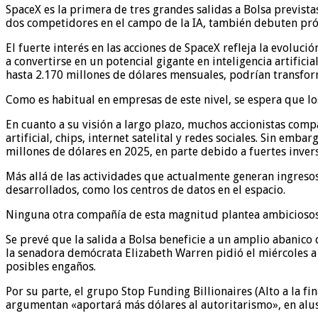
SpaceX es la primera de tres grandes salidas a Bolsa previstas
dos competidores en el campo de la IA, también debuten próx
El fuerte interés en las acciones de SpaceX refleja la evoluci
a convertirse en un potencial gigante en inteligencia artific
hasta 2.170 millones de dólares mensuales, podrían transform
Como es habitual en empresas de este nivel, se espera que lo
En cuanto a su visión a largo plazo, muchos accionistas com
artificial, chips, internet satelital y redes sociales. Sin em
millones de dólares en 2025, en parte debido a fuertes inversi
Más allá de las actividades que actualmente generan ingresos
desarrollados, como los centros de datos en el espacio.
Ninguna otra compañía de esta magnitud plantea ambiciosos 
Se prevé que la salida a Bolsa beneficie a un amplio abanico
la senadora demócrata Elizabeth Warren pidió el miércoles a 
posibles engaños.
Por su parte, el grupo Stop Funding Billionaires (Alto a la 
argumentan «aportará más dólares al autoritarismo», en alu