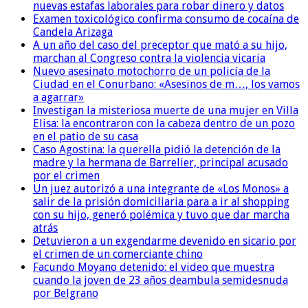
nuevas estafas laborales para robar dinero y datos
Examen toxicológico confirma consumo de cocaína de
Candela Arizaga
A un año del caso del preceptor que mató a su hijo,
marchan al Congreso contra la violencia vicaria
Nuevo asesinato motochorro de un policía de la
Ciudad en el Conurbano: «Asesinos de m…, los vamos
a agarrar»
Investigan la misteriosa muerte de una mujer en Villa
Elisa: la encontraron con la cabeza dentro de un pozo
en el patio de su casa
Caso Agostina: la querella pidió la detención de la
madre y la hermana de Barrelier, principal acusado
por el crimen
Un juez autorizó a una integrante de «Los Monos» a
salir de la prisión domiciliaria para a ir al shopping
con su hijo, generó polémica y tuvo que dar marcha
atrás
Detuvieron a un exgendarme devenido en sicario por
el crimen de un comerciante chino
Facundo Moyano detenido: el video que muestra
cuando la joven de 23 años deambula semidesnuda
por Belgrano