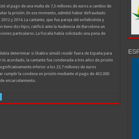
ptó el pago de una multa de 7,3 millones de euros a cambio de
vitar la prisión. En ese momento, admitió haber defraudado
 2012 y 2014. La cantante, que fue pareja del exfutbolista y
tiene dos hijos, ratificó ante la Audiencia de Barcelona un
ciones particulares. La Fiscalía había solicitado una pena de
ESP
e debía determinar si Shakira simuló residir fuera de España para
 lo acordado, la cantante fue condenada a tres años de prisión
ignificativamente inferior a los 23,7 millones de euros
ar cumplir la condena en prisión mediante el pago de 432.000
 de encarcelamiento.