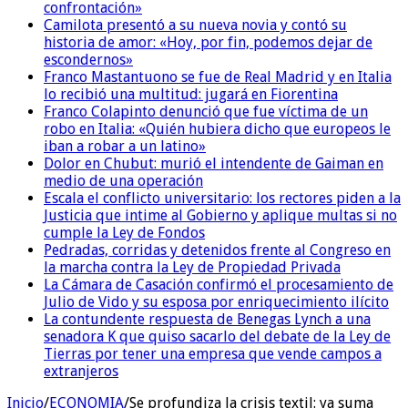
confrontación»
Camilota presentó a su nueva novia y contó su
historia de amor: «Hoy, por fin, podemos dejar de
escondernos»
Franco Mastantuono se fue de Real Madrid y en Italia
lo recibió una multitud: jugará en Fiorentina
Franco Colapinto denunció que fue víctima de un
robo en Italia: «Quién hubiera dicho que europeos le
iban a robar a un latino»
Dolor en Chubut: murió el intendente de Gaiman en
medio de una operación
Escala el conflicto universitario: los rectores piden a la
Justicia que intime al Gobierno y aplique multas si no
cumple la Ley de Fondos
Pedradas, corridas y detenidos frente al Congreso en
la marcha contra la Ley de Propiedad Privada
La Cámara de Casación confirmó el procesamiento de
Julio de Vido y su esposa por enriquecimiento ilícito
La contundente respuesta de Benegas Lynch a una
senadora K que quiso sacarlo del debate de la Ley de
Tierras por tener una empresa que vende campos a
extranjeros
Inicio
/
ECONOMIA
/
Se profundiza la crisis textil: ya suma