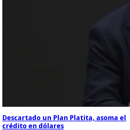
Descartado un Plan Platita, asoma el
crédito en dólares