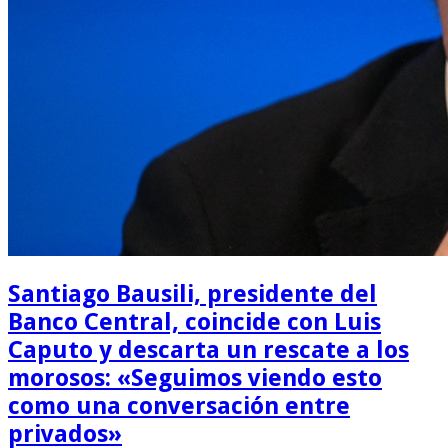
Santiago Bausili, presidente del
Banco Central, coincide con Luis
Caputo y descarta un rescate a los
morosos: «Seguimos viendo esto
como una conversación entre
privados»