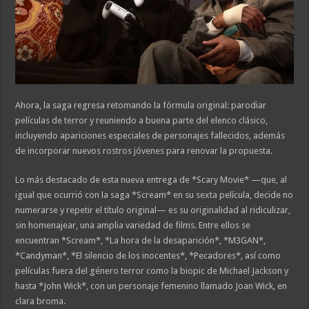
Ahora, la saga regresa retomando la fórmula original: parodiar
películas de terror y reuniendo a buena parte del elenco clásico,
incluyendo apariciones especiales de personajes fallecidos, además
de incorporar nuevos rostros jóvenes para renovar la propuesta.
Lo más destacado de esta nueva entrega de *Scary Movie* —que, al
igual que ocurrió con la saga *Scream* en su sexta película, decide no
numerarse y repetir el título original— es su originalidad al ridiculizar,
sin homenajear, una amplia variedad de films. Entre ellos se
encuentran *Scream*, *La hora de la desaparición*, *M3GAN*,
*Candyman*, *El silencio de los inocentes*, *Pecadores*, así como
películas fuera del género terror como la biopic de Michael Jackson y
hasta *John Wick*, con un personaje femenino llamado Joan Wick, en
clara broma.