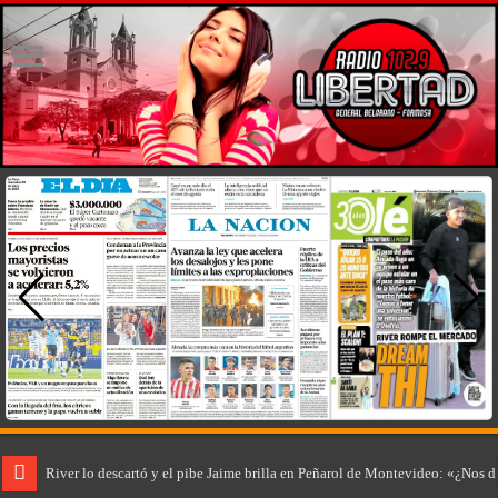
River lo descartó y el pibe Jaime brilla en Peñarol de Montevideo: «¿Nos 