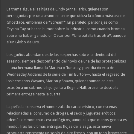
La trama sigue a las hijas de Cindy (Anna Faris), quienes son
perseguidas por un asesino en serie que utiliza la icónica máscara de
Ghostface, emblema de *Scream*. En paralelo, personajes como
Teyana Taylor hacen humor sobre la industria, como cuando bromea
sobre no haber ganado un Oscar por *Una batalla tras otra*, aunque
sí un Globo de Oro.
Los guiños abundan desde las sospechas sobre la identidad del
asesino, siempre desconfiando del novio de una de las protagonistas
—una hermana llamada Martina o Tuesday, parodia directa de
Wednesday Addams de la serie de Tim Burton—, hasta el regreso de
los hermanos Wayans, Marlon y Shawn, quienes suman en esta
ocasión a un sobrino e hijo, junto a Regina Hall, presente desde la
primera entrega hasta la cuarta.
La película conserva el humor zafado característico, con escenas
relacionadas al consumo de drogas, el sexo y juguetes eróticos,
además de momentos escatológicos, aunque lo que menos genera es
miedo. Tras las últimas entregas flojas de la saga, esta nueva
propuesta representa un soplo de aire fresco, con un tono irreverente