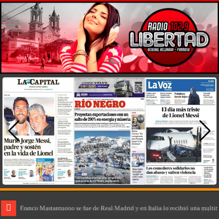
Franco Mastantuono se fue de Real Madrid y en Italia lo recibió una multit