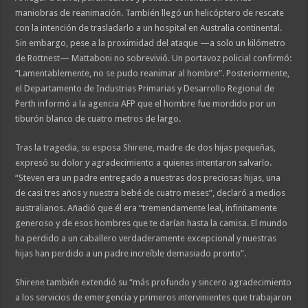
maniobras de reanimación. También llegó un helicóptero de rescate
con la intención de trasladarlo a un hospital en Australia continental.
Sin embargo, pese a la proximidad del ataque —a solo un kilómetro
de Rottnest— Mattaboni no sobrevivió. Un portavoz policial confirmó:
“Lamentablemente, no se pudo reanimar al hombre”. Posteriormente,
el Departamento de Industrias Primarias y Desarrollo Regional de
Perth informó a la agencia AFP que el hombre fue mordido por un
tiburón blanco de cuatro metros de largo.
Tras la tragedia, su esposa Shirene, madre de dos hijas pequeñas,
expresó su dolor y agradecimiento a quienes intentaron salvarlo.
“Steven era un padre entregado a nuestras dos preciosas hijas, una
de casi tres años y nuestra bebé de cuatro meses”, declaró a medios
australianos. Añadió que él era “tremendamente leal, infinitamente
generoso y de esos hombres que te darían hasta la camisa. El mundo
ha perdido a un caballero verdaderamente excepcional y nuestras
hijas han perdido a un padre increíble demasiado pronto”.
Shirene también extendió su “más profundo y sincero agradecimiento
a los servicios de emergencia y primeros intervinientes que trabajaron