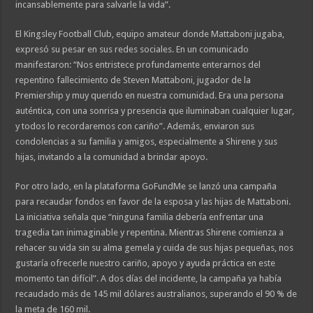
incansablemente para salvarle la vida”.
El Kingsley Football Club, equipo amateur donde Mattaboni jugaba,
expresó su pesar en sus redes sociales. En un comunicado
manifestaron: “Nos entristece profundamente enterarnos del
repentino fallecimiento de Steven Mattaboni, jugador de la
Premiership y muy querido en nuestra comunidad. Era una persona
auténtica, con una sonrisa y presencia que iluminaban cualquier lugar,
y todos lo recordaremos con cariño”. Además, enviaron sus
condolencias a su familia y amigos, especialmente a Shirene y sus
hijas, invitando a la comunidad a brindar apoyo.
Por otro lado, en la plataforma GoFundMe se lanzó una campaña
para recaudar fondos en favor de la esposa y las hijas de Mattaboni.
La iniciativa señala que “ninguna familia debería enfrentar una
tragedia tan inimaginable y repentina. Mientras Shirene comienza a
rehacer su vida sin su alma gemela y cuida de sus hijas pequeñas, nos
gustaría ofrecerle nuestro cariño, apoyo y ayuda práctica en este
momento tan difícil”. A dos días del incidente, la campaña ya había
recaudado más de 145 mil dólares australianos, superando el 90 % de
la meta de 160 mil.