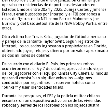
Del Potro fue víctima de una organización criminal que
operaba en residencias de deportistas destacados en
Estados Unidos entre 2024 y 2025. Zuñiga Cartes y Jiménez
Freraut eran buscados por Interpol y el FBI por robos a
casas de figuras de la NFL como Patrick Mahomes y Joe
Burrow, y del basquetbolista de la NBA Bobby Portis, entre
otros.
Otra víctima fue Travis Kelce, jugador de fútbol americano
y pareja de la cantante Taylor Swift. Según registros de
Interpol, los acusados ingresaron a propiedades en Florida,
obteniendo joyas, relojes y dinero por un valor aproximado
de dos millones de dólares.
De acuerdo con el diario El País, los primeros robos
ocurrieron entre el 5 y 7 de octubre, aprovechando viajes
de los jugadores con el equipo Kansas City Chiefs. El modus
operandi consistía en alquilar vehículos —algunos
conducidos por argentinos—, reservar hoteles como
“búnker” y usar identidades falsas.
Durante las pesquisas, el FBI y la policía militar chilena
encontraron un dispositivo activo cerca de las viviendas
robadas y selfies de los ladrones con los objetos sustra