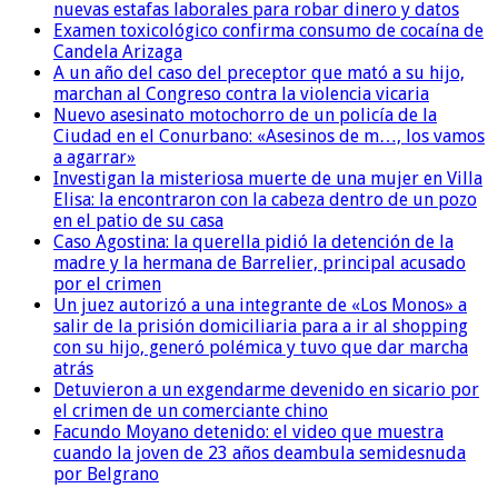
nuevas estafas laborales para robar dinero y datos
Examen toxicológico confirma consumo de cocaína de
Candela Arizaga
A un año del caso del preceptor que mató a su hijo,
marchan al Congreso contra la violencia vicaria
Nuevo asesinato motochorro de un policía de la
Ciudad en el Conurbano: «Asesinos de m…, los vamos
a agarrar»
Investigan la misteriosa muerte de una mujer en Villa
Elisa: la encontraron con la cabeza dentro de un pozo
en el patio de su casa
Caso Agostina: la querella pidió la detención de la
madre y la hermana de Barrelier, principal acusado
por el crimen
Un juez autorizó a una integrante de «Los Monos» a
salir de la prisión domiciliaria para a ir al shopping
con su hijo, generó polémica y tuvo que dar marcha
atrás
Detuvieron a un exgendarme devenido en sicario por
el crimen de un comerciante chino
Facundo Moyano detenido: el video que muestra
cuando la joven de 23 años deambula semidesnuda
por Belgrano