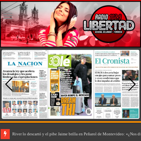
River lo descartó y el pibe Jaime brilla en Peñarol de Montevideo: «¿Nos d