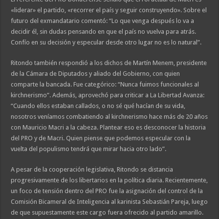
«liderar» el partido, «recorrer el país y seguir construyendo». Sobre el
futuro del exmandatario comentó: “Lo que venga después lo va a
decidir él, sin dudas pensando en que el país no vuelva para atrás.
Confío en su decisión y especular desde otro lugar no es lo natural”.
Ritondo también respondió a los dichos de Martín Menem, presidente
de la Cámara de Diputados y aliado del Gobierno, con quien
comparte la bancada. Fue categórico: “Nunca fuimos funcionales al
kirchnerismo”. Además, aprovechó para criticar a La Libertad Avanza:
“Cuando ellos estaban callados, o no sé qué hacían de su vida,
nosotros veníamos combatiendo al kirchnerismo hace más de 20 años
con Mauricio Macri a la cabeza. Plantear eso es desconocer la historia
del PRO y de Macri. Quien piense que podemos especular con la
vuelta del populismo tendrá que mirar hacia otro lado”.
A pesar de la cooperación legislativa, Ritondo se distancia
progresivamente de los libertarios en la política diaria. Recientemente,
un foco de tensión dentro del PRO fue la asignación del control de la
Comisión Bicameral de Inteligencia al karinista Sebastián Pareja, luego
de que supuestamente este cargo fuera ofrecido al partido amarillo.