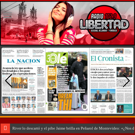
River lo descartó y el pibe Jaime brilla en Peñarol de Montevideo: «¿Nos 