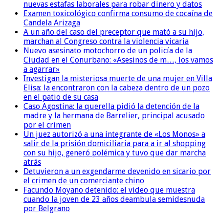
nuevas estafas laborales para robar dinero y datos
Examen toxicológico confirma consumo de cocaína de
Candela Arizaga
A un año del caso del preceptor que mató a su hijo,
marchan al Congreso contra la violencia vicaria
Nuevo asesinato motochorro de un policía de la
Ciudad en el Conurbano: «Asesinos de m…, los vamos
a agarrar»
Investigan la misteriosa muerte de una mujer en Villa
Elisa: la encontraron con la cabeza dentro de un pozo
en el patio de su casa
Caso Agostina: la querella pidió la detención de la
madre y la hermana de Barrelier, principal acusado
por el crimen
Un juez autorizó a una integrante de «Los Monos» a
salir de la prisión domiciliaria para a ir al shopping
con su hijo, generó polémica y tuvo que dar marcha
atrás
Detuvieron a un exgendarme devenido en sicario por
el crimen de un comerciante chino
Facundo Moyano detenido: el video que muestra
cuando la joven de 23 años deambula semidesnuda
por Belgrano