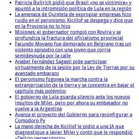
Patricia Bullrich pidió que Brasil «no se victimice» y
apuntó a la intromisión política de Lula en la región
La amenaza de Quintela de expropiar empresas hizo
ruido en el peronismo: Kicillof se despega y dice que
en la Provincia no lo hizo
Misiones: el gobernador rompió con Rovira y se
profundiza la fractura del oficialismo provincial
Facundo Moyano fue demorado en Belgrano tras un
violento episodio con una joven que corría
semidesnuda por la calle
Anabel Fernández Sagasti pide participar
virtualmente de la sesión por la Ley de Tierras por su
avanzado embarazo
El peronismo fogonea la marcha contra la
extranjerización de la tierra y se concentra en bajar el
capítulo más polémico
El gobierno de Lula guarda silencio ante los nuevos
insultos de Milei, pero por ahora su embajador no
vuelve a la Argentina
Avanza el proyecto del Gobierno para reconfigurar a
Comodoro Py
La mano derecha de Kicillof le pidió a una IA que
diagnostique a Javier Milei y contó qué le respondió:
«Delirio persecutorio»