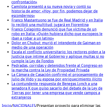
confrontación»
Camilota presentó a su nueva novia y contó su
historia de amor: «Hoy, por fin, podemos dejar de
escondernos»
Franco Mastantuono se fue de Real Madrid y en Italia
lo recibió una multitud: jugará en Fiorentina
Franco Colapinto denunció que fue víctima de un
robo en Italia: «Quién hubiera dicho que europeos le
iban a robar a un latino»
Dolor en Chubut: murió el intendente de Gaiman en
medio de una operación
Escala el conflicto universitario: los rectores piden a la
Justicia que intime al Gobierno y aplique multas si no
cumple la Ley de Fondos
Pedradas, corridas y detenidos frente al Congreso en
la marcha contra la Ley de Propiedad Privada
La Cámara de Casación confirmó el procesamiento de
Julio de Vido y su esposa por enriquecimiento ilícito
La contundente respuesta de Benegas Lynch a una
senadora K que quiso sacarlo del debate de la Ley de
Tierras por tener una empresa que vende campos a
extranjeros
Inicio
/
NACIONALES
/
Presentan proyecto para eliminar las