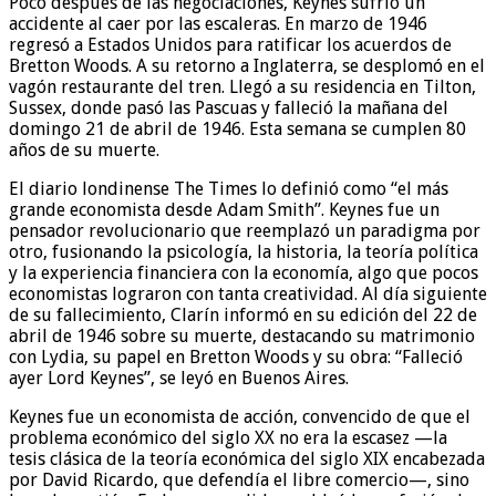
Poco después de las negociaciones, Keynes sufrió un
accidente al caer por las escaleras. En marzo de 1946
regresó a Estados Unidos para ratificar los acuerdos de
Bretton Woods. A su retorno a Inglaterra, se desplomó en el
vagón restaurante del tren. Llegó a su residencia en Tilton,
Sussex, donde pasó las Pascuas y falleció la mañana del
domingo 21 de abril de 1946. Esta semana se cumplen 80
años de su muerte.
El diario londinense The Times lo definió como “el más
grande economista desde Adam Smith”. Keynes fue un
pensador revolucionario que reemplazó un paradigma por
otro, fusionando la psicología, la historia, la teoría política
y la experiencia financiera con la economía, algo que pocos
economistas lograron con tanta creatividad. Al día siguiente
de su fallecimiento, Clarín informó en su edición del 22 de
abril de 1946 sobre su muerte, destacando su matrimonio
con Lydia, su papel en Bretton Woods y su obra: “Falleció
ayer Lord Keynes”, se leyó en Buenos Aires.
Keynes fue un economista de acción, convencido de que el
problema económico del siglo XX no era la escasez —la
tesis clásica de la teoría económica del siglo XIX encabezada
por David Ricardo, que defendía el libre comercio—, sino