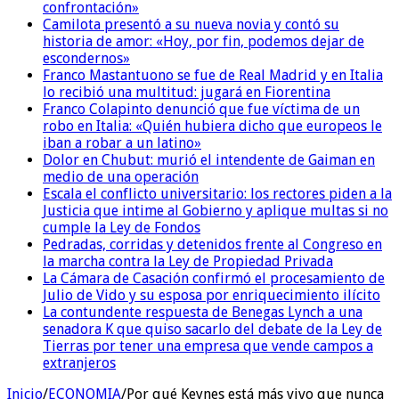
confrontación»
Camilota presentó a su nueva novia y contó su
historia de amor: «Hoy, por fin, podemos dejar de
escondernos»
Franco Mastantuono se fue de Real Madrid y en Italia
lo recibió una multitud: jugará en Fiorentina
Franco Colapinto denunció que fue víctima de un
robo en Italia: «Quién hubiera dicho que europeos le
iban a robar a un latino»
Dolor en Chubut: murió el intendente de Gaiman en
medio de una operación
Escala el conflicto universitario: los rectores piden a la
Justicia que intime al Gobierno y aplique multas si no
cumple la Ley de Fondos
Pedradas, corridas y detenidos frente al Congreso en
la marcha contra la Ley de Propiedad Privada
La Cámara de Casación confirmó el procesamiento de
Julio de Vido y su esposa por enriquecimiento ilícito
La contundente respuesta de Benegas Lynch a una
senadora K que quiso sacarlo del debate de la Ley de
Tierras por tener una empresa que vende campos a
extranjeros
Inicio
/
ECONOMIA
/
Por qué Keynes está más vivo que nunca