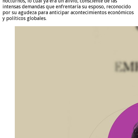
nocturnos, lo cual ya era un alivio, consciente de las
intensas demandas que enfrentaría su esposo, reconocido
por su agudeza para anticipar acontecimientos económicos
y políticos globales.