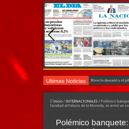
Ultimas Noticias
River lo descartó y el p
Inicio
/
INTERNACIONALES
/
Polémico banquet
facultad al Palacio de la Moneda, se armó un e
Polémico banquete: 