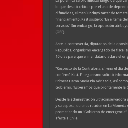
La polémica se profundizó luego de que vari
lo que desató críticas por el uso de depende
difundidas, el menú incluyó tartar de tomates
financiamiento, Kast sostuvo: “En el tema de
servicio.” Sin embargo, la oposición atribuye
(OPE).
Ante la controversia, diputados de la oposic
República, organismo encargado de fiscaliza
10 días para que el mandatario aclare el orig
“Respecto de la Contraloría, sí, vino el día 
confirmó Kast. El organismo solicitó informa
Primera Dama María Pía Adriasola, así como d
Gobierno. “Esperamos que prontamente la Co
Desde la administración ultraconservadora
y su esposa, quienes residen en La Moneda 
prometiendo un “Gobierno de emergencia” pa
afecta a Chile.