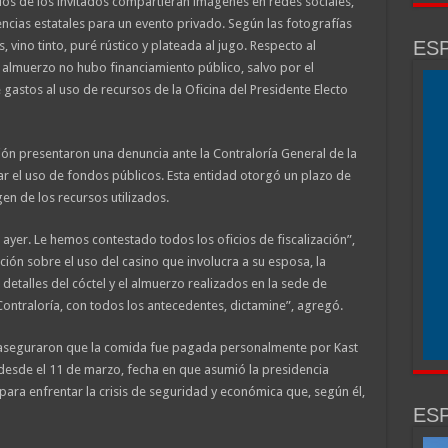
os de los invitados compartieran imágenes en redes sociales,
ncias estatales para un evento privado. Según las fotografías
ESP
, vino tinto, puré rústico y plateada al jugo. Respecto al
l almuerzo no hubo financiamiento público, salvo por el
 gastos al uso de recursos de la Oficina del Presidente Electo
ión presentaron una denuncia ante la Contraloría General de la
r el uso de fondos públicos. Esta entidad otorgó un plazo de
en de los recursos utilizados.
de ayer. Le hemos contestado todos los oficios de fiscalización”,
ción sobre el uso del casino que involucra a su esposa, la
etalles del cóctel y el almuerzo realizados en la sede de
ntraloría, con todos los antecedentes, dictamine”, agregó.
 aseguraron que la comida fue pagada personalmente por Kast
desde el 11 de marzo, fecha en que asumió la presidencia
ra enfrentar la crisis de seguridad y económica que, según él,
ESP