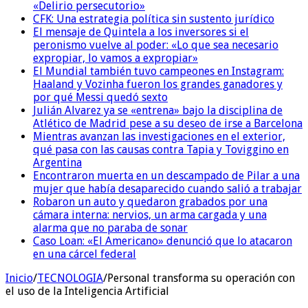
«Delirio persecutorio»
CFK: Una estrategia política sin sustento jurídico
El mensaje de Quintela a los inversores si el
peronismo vuelve al poder: «Lo que sea necesario
expropiar, lo vamos a expropiar»
El Mundial también tuvo campeones en Instagram:
Haaland y Vozinha fueron los grandes ganadores y
por qué Messi quedó sexto
Julián Alvarez ya se «entrena» bajo la disciplina de
Atlético de Madrid pese a su deseo de irse a Barcelona
Mientras avanzan las investigaciones en el exterior,
qué pasa con las causas contra Tapia y Toviggino en
Argentina
Encontraron muerta en un descampado de Pilar a una
mujer que había desaparecido cuando salió a trabajar
Robaron un auto y quedaron grabados por una
cámara interna: nervios, un arma cargada y una
alarma que no paraba de sonar
Caso Loan: «El Americano» denunció que lo atacaron
en una cárcel federal
Inicio
/
TECNOLOGIA
/
Personal transforma su operación con
el uso de la Inteligencia Artificial