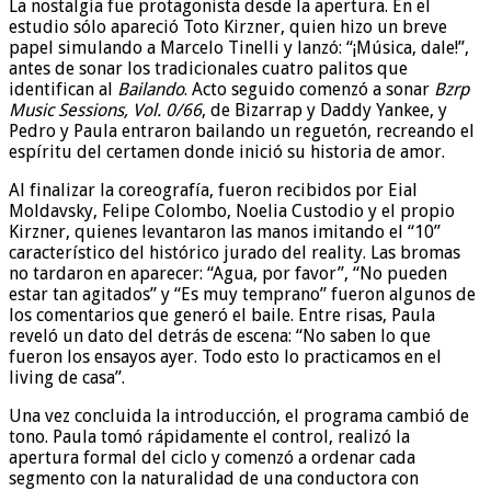
La nostalgia fue protagonista desde la apertura. En el
estudio sólo apareció Toto Kirzner, quien hizo un breve
papel simulando a Marcelo Tinelli y lanzó: “¡Música, dale!”,
antes de sonar los tradicionales cuatro palitos que
identifican al
Bailando
. Acto seguido comenzó a sonar
Bzrp
Music Sessions, Vol. 0/66
, de Bizarrap y Daddy Yankee, y
Pedro y Paula entraron bailando un reguetón, recreando el
espíritu del certamen donde inició su historia de amor.
Al finalizar la coreografía, fueron recibidos por Eial
Moldavsky, Felipe Colombo, Noelia Custodio y el propio
Kirzner, quienes levantaron las manos imitando el “10”
característico del histórico jurado del reality. Las bromas
no tardaron en aparecer: “Agua, por favor”, “No pueden
estar tan agitados” y “Es muy temprano” fueron algunos de
los comentarios que generó el baile. Entre risas, Paula
reveló un dato del detrás de escena: “No saben lo que
fueron los ensayos ayer. Todo esto lo practicamos en el
living de casa”.
Una vez concluida la introducción, el programa cambió de
tono. Paula tomó rápidamente el control, realizó la
apertura formal del ciclo y comenzó a ordenar cada
segmento con la naturalidad de una conductora con