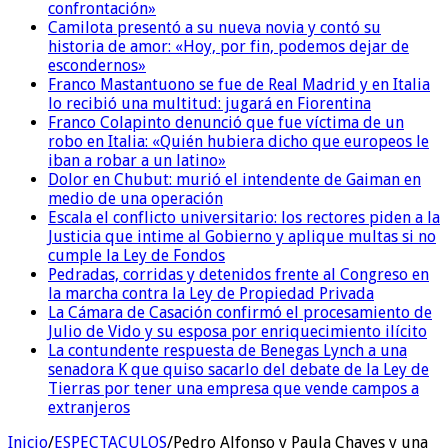
confrontación»
Camilota presentó a su nueva novia y contó su
historia de amor: «Hoy, por fin, podemos dejar de
escondernos»
Franco Mastantuono se fue de Real Madrid y en Italia
lo recibió una multitud: jugará en Fiorentina
Franco Colapinto denunció que fue víctima de un
robo en Italia: «Quién hubiera dicho que europeos le
iban a robar a un latino»
Dolor en Chubut: murió el intendente de Gaiman en
medio de una operación
Escala el conflicto universitario: los rectores piden a la
Justicia que intime al Gobierno y aplique multas si no
cumple la Ley de Fondos
Pedradas, corridas y detenidos frente al Congreso en
la marcha contra la Ley de Propiedad Privada
La Cámara de Casación confirmó el procesamiento de
Julio de Vido y su esposa por enriquecimiento ilícito
La contundente respuesta de Benegas Lynch a una
senadora K que quiso sacarlo del debate de la Ley de
Tierras por tener una empresa que vende campos a
extranjeros
Inicio
/
ESPECTACULOS
/
Pedro Alfonso y Paula Chaves y una