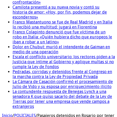
confrontación»
Camilota presentó a su nueva novia y contó su
historia de amor: «Hoy, por fin, podemos dejar de
escondernos»
Franco Mastantuono se fue de Real Madrid y en Italia
lo recibió una multitud: jugará en Fiorentina
Franco Colapinto denunció que fue víctima de un
robo en Italia: «Quién hubiera dicho que europeos le
iban a robar a un latino»
Dolor en Chubut: murió el intendente de Gaiman en
medio de una operación
Escala el conflicto universitario: los rectores piden a la
Justicia que intime al Gobierno y aplique multas si no
cumple la Ley de Fondos
Pedradas, corridas y detenidos frente al Congreso en
la marcha contra la Ley de Propiedad Privada
La Cámara de Casación confirmó el procesamiento de
Julio de Vido y su esposa por enriquecimiento ilícito
La contundente respuesta de Benegas Lynch a una
senadora K que quiso sacarlo del debate de la Ley de
Tierras por tener una empresa que vende campos a
extranjeros
Inicio
/
POLICIALES
/
Pasajeros detenidos en Rosario por tener