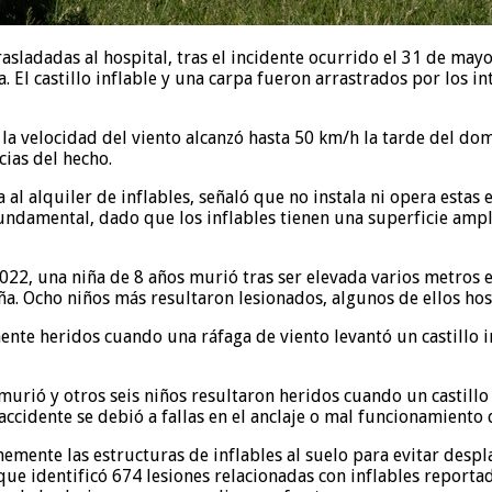
asladadas al hospital, tras el incidente ocurrido el 31 de mayo 
 El castillo inflable y una carpa fueron arrastrados por los i
velocidad del viento alcanzó hasta 50 km/h la tarde del domi
cias del hecho.
l alquiler de inflables, señaló que no instala ni opera estas
 fundamental, dado que los inflables tienen una superficie am
022, una niña de 8 años murió tras ser elevada varios metros en
aña. Ocho niños más resultaron lesionados, algunos de ellos hos
mente heridos cuando una ráfaga de viento levantó un castillo 
urió y otros seis niños resultaron heridos cuando un castillo i
 accidente se debió a fallas en el anclaje o mal funcionamiento
ente las estructuras de inflables al suelo para evitar despla
ue identificó 674 lesiones relacionadas con inflables reporta