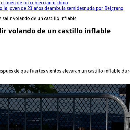
l crimen de un comerciante chino
o la joven de 23 años deambula semidesnuda por Belgrano
salir volando de un castillo inflable
r volando de un castillo inflable
después de que fuertes vientos elevaran un castillo inflable d