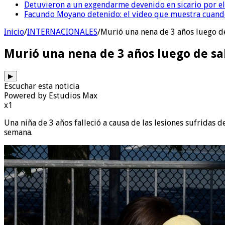
Detuvieron a un exgendarme devenido en sicario por e
Facundo Moyano detenido: el video que muestra cuand
Inicio
/
INTERNACIONALES
/
Murió una nena de 3 años luego de 
Murió una nena de 3 años luego de sali
▶
Escuchar esta noticia
Powered by Estudios Max
x1
Una niña de 3 años falleció a causa de las lesiones sufridas 
semana.