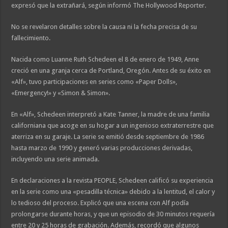
expresó que la extrañará, según informó The Hollywood Reporter.
No se revelaron detalles sobre la causa ni la fecha precisa de su
fallecimiento.
Nacida como Luanne Ruth Schedeen el 8 de enero de 1949, Anne
creció en una granja cerca de Portland, Oregón. Antes de su éxito en
«Alf», tuvo participaciones en series como «Paper Dolls»,
«Emergency!» y «Simon & Simon».
En «Alf», Schedeen interpretó a Kate Tanner, la madre de una familia
californiana que acoge en su hogar a un ingenioso extraterrestre que
aterriza en su garaje. La serie se emitió desde septiembre de 1986
hasta marzo de 1990 y generó varias producciones derivadas,
incluyendo una serie animada.
En declaraciones a la revista PEOPLE, Schedeen calificó su experiencia
en la serie como una «pesadilla técnica» debido a la lentitud, el calor y
lo tedioso del proceso. Explicó que una escena con Alf podía
prolongarse durante horas, y que un episodio de 30 minutos requería
entre 20 y 25 horas de grabación. Además, recordó que algunos