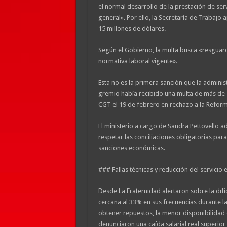
el normal desarrollo de la prestación de serv
general». Por ello, la Secretaría de Trabajo
15 millones de dólares.
Según el Gobierno, la multa busca «resguarda
normativa laboral vigente».
Esta no es la primera sanción que la adminis
gremio había recibido una multa de más de 
CGT el 19 de febrero en rechazo a la Reform
El ministerio a cargo de Sandra Pettovello a
respetar las conciliaciones obligatorias para
sanciones económicas.
### Fallas técnicas y reducción del servicio
Desde La Fraternidad alertaron sobre la difíc
cercana al 33% en sus frecuencias durante la 
obtener repuestos, la menor disponibilidad
denunciaron una caída salarial real superior