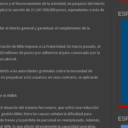
icios y el funcionamiento de la actividad, en perjuicio del interés
 aplicó la sanción de 21.241.500.000 pesos, equivalentes a más de
ESP
r el interés general y garantizar el cumplimiento de la
tración de Milei impone a La Fraternidad. En marzo pasado, el
20 millones de pesos por adherirse al paro convocado por la
a Laboral.
dvirtió a las autoridades gremiales sobre la necesidad de
 no perjudicar a los usuarios; en caso contrario, se aplicarán
 en el AMBA
il situación del sistema ferroviario, que sufrió una reducción
gestión Milei. Entre las causas señalan la dificultad para
ESP
 de trenes y la pérdida de personal no reemplazado. Además,
 al 40%, lo que afectó directamente la capacidad operativa.