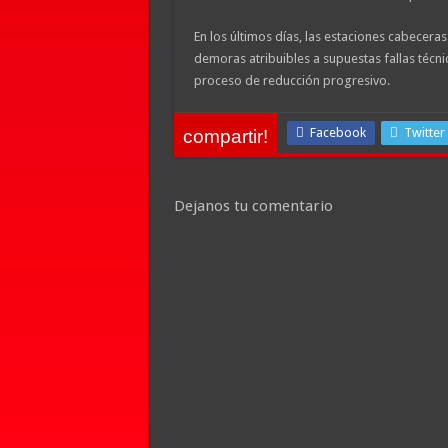
En los últimos días, las estaciones cabecer
demoras atribuibles a supuestas fallas técni
proceso de reducción progresivo.
Facebook
Twitter
compartir!
Dejanos tu comentario