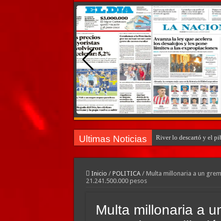
Ultimas Noticias
River lo descartó y el p
Inicio
/
POLITICA
/
Multa millonaria a un gremi
21.241.500.000 pesos
Multa millonaria a u