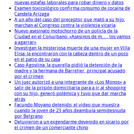
nuevas estafas laborales para robar dinero y datos
Examen toxicológico confirma consumo de cocaína de
Candela Arizaga
A un año del caso del preceptor que mató a su hijo,
marchan al Congreso contra la violencia vicaria
Nuevo asesinato motochorro de un policía de la
Ciudad en el Conurbano: «Asesinos de m…, los vamos
a agarrar»
Investigan la misteriosa muerte de una mujer en Villa
Elisa: la encontraron con la cabeza dentro de un pozo
en el patio de su casa
Caso Agostina: la querella pidió la detención de la
madre y la hermana de Barrelier, principal acusado
por el crimen
Un juez autorizó a una integrante de «Los Monos» a
salir de la prisión domiciliaria para a ir al shopping
con su hijo, generó polémica y tuvo que dar marcha
atrás
Facundo Moyano detenido: el video que muestra
cuando la joven de 23 años deambula semidesnuda
por Belgrano
Detuvieron a un exgendarme devenido en sicario por
el crimen de un comerciante chino