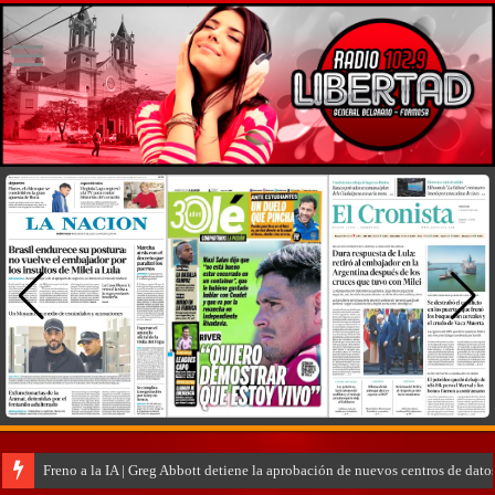
Freno a la IA | Greg Abbott detiene la aprobación de nuevos centros de dat