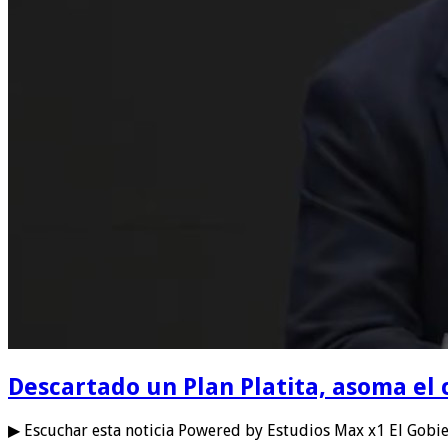
Descartado un Plan Platita, asoma el 
▶ Escuchar esta noticia Powered by Estudios Max x1 El Gobier