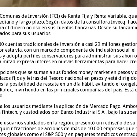
omunes de Inversión (FCI) de Renta Fija y Renta Variable, qu
mediano y largo plazo. Según datos de la consultora Invecq, h
a el dinero ocioso en sus cuentas bancarias. Desde su lanzam
ados para sus usuarios.
 cuentas tradicionales de inversión a casi 29 millones gestion
or esta vía, con un marcado componente de inclusión social: e
 y adopta perfiles conservadores para administrar sus ahorros
la mitad expresa interés en nuevas herramientas para hacer cre
opciones que se suman a sus fondos money market en pesos y 
plazos fijos y letras del Tesoro nacional en pesos y está dirigi
 es la posibilidad de rescate en un día hábil, evitando el conge
ofex, invirtiendo en las principales compañías del país. Está
o.
ara los usuarios mediante la aplicación de Mercado Pago. Amb
fintech, y custodiados por Banco Industrial S.A., bajo la supe
de usuarios validados en la región, presentó un rediseño de s
quirir fracciones de acciones de más de 10.000 empresas que 
ces globales como el S&P 500 y en paquetes temáticos centrados 