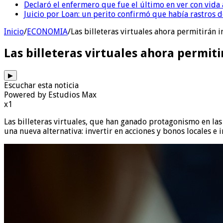
Declaró el enfermero que fue el último en ver con vid
Juicio por Loan: un perito confirmó que había rastros d
Inicio
/
ECONOMIA
/
Las billeteras virtuales ahora permitirán i
Las billeteras virtuales ahora permiti
▶
Escuchar esta noticia
Powered by Estudios Max
x1
Las billeteras virtuales, que han ganado protagonismo en las
una nueva alternativa: invertir en acciones y bonos locales 