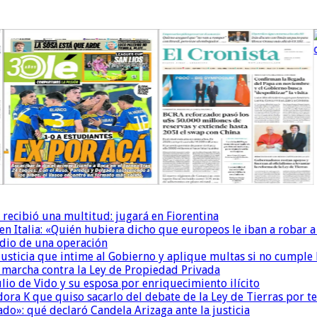
 recibió una multitud: jugará en Fiorentina
n Italia: «Quién hubiera dicho que europeos le iban a robar a
dio de una operación
la Justicia que intime al Gobierno y aplique multas si no cumple
a marcha contra la Ley de Propiedad Privada
io de Vido y su esposa por enriquecimiento ilícito
ora K que quiso sacarlo del debate de la Ley de Tierras por 
do»: qué declaró Candela Arizaga ante la justicia