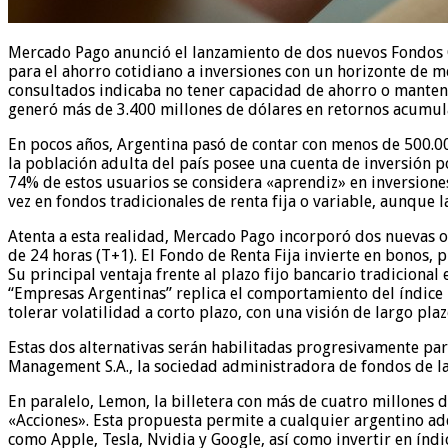
Mercado Pago anunció el lanzamiento de dos nuevos Fondos C
para el ahorro cotidiano a inversiones con un horizonte de 
consultados indicaba no tener capacidad de ahorro o mantení
generó más de 3.400 millones de dólares en retornos acumul
En pocos años, Argentina pasó de contar con menos de 500.000
la población adulta del país posee una cuenta de inversión p
74% de estos usuarios se considera «aprendiz» en inversiones
vez en fondos tradicionales de renta fija o variable, aunque 
Atenta a esta realidad, Mercado Pago incorporó dos nuevas 
de 24 horas (T+1). El Fondo de Renta Fija invierte en bonos, 
Su principal ventaja frente al plazo fijo bancario tradicional
“Empresas Argentinas” replica el comportamiento del índice R
tolerar volatilidad a corto plazo, con una visión de largo plaz
Estas dos alternativas serán habilitadas progresivamente p
Management S.A., la sociedad administradora de fondos de la 
En paralelo, Lemon, la billetera con más de cuatro millones 
«Acciones». Esta propuesta permite a cualquier argentino ad
como Apple, Tesla, Nvidia y Google, así como invertir en índi