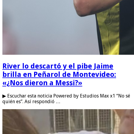
River lo descartó y el pibe Jaime
brilla en Peñarol de Montevideo:
«¿Nos dieron a Messi?»
▶ Escuchar esta noticia Powered by Estudios Max x1 “No sé
quién es”. Así respondió …