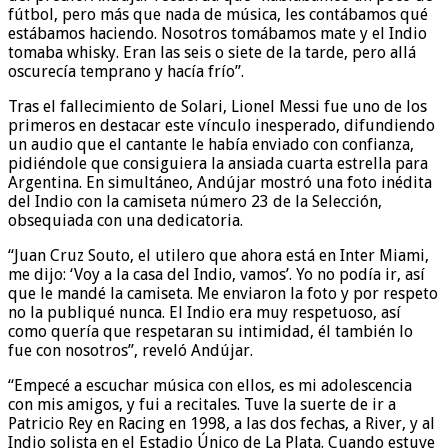
fútbol, pero más que nada de música, les contábamos qué
estábamos haciendo. Nosotros tomábamos mate y el Indio
tomaba whisky. Eran las seis o siete de la tarde, pero allá
oscurecía temprano y hacía frío”.
Tras el fallecimiento de Solari, Lionel Messi fue uno de los
primeros en destacar este vínculo inesperado, difundiendo
un audio que el cantante le había enviado con confianza,
pidiéndole que consiguiera la ansiada cuarta estrella para
Argentina. En simultáneo, Andújar mostró una foto inédita
del Indio con la camiseta número 23 de la Selección,
obsequiada con una dedicatoria.
“Juan Cruz Souto, el utilero que ahora está en Inter Miami,
me dijo: ‘Voy a la casa del Indio, vamos’. Yo no podía ir, así
que le mandé la camiseta. Me enviaron la foto y por respeto
no la publiqué nunca. El Indio era muy respetuoso, así
como quería que respetaran su intimidad, él también lo
fue con nosotros”, reveló Andújar.
“Empecé a escuchar música con ellos, es mi adolescencia
con mis amigos, y fui a recitales. Tuve la suerte de ir a
Patricio Rey en Racing en 1998, a las dos fechas, a River, y al
Indio solista en el Estadio Único de La Plata. Cuando estuve