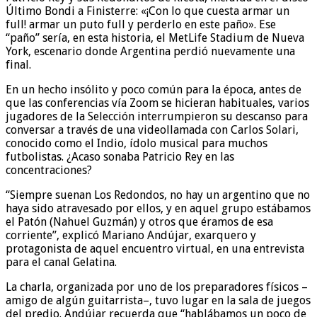
Último Bondi a Finisterre: «¡Con lo que cuesta armar un
full! armar un puto full y perderlo en este paño». Ese
“paño” sería, en esta historia, el MetLife Stadium de Nueva
York, escenario donde Argentina perdió nuevamente una
final.
En un hecho insólito y poco común para la época, antes de
que las conferencias vía Zoom se hicieran habituales, varios
jugadores de la Selección interrumpieron su descanso para
conversar a través de una videollamada con Carlos Solari,
conocido como el Indio, ídolo musical para muchos
futbolistas. ¿Acaso sonaba Patricio Rey en las
concentraciones?
“Siempre suenan Los Redondos, no hay un argentino que no
haya sido atravesado por ellos, y en aquel grupo estábamos
el Patón (Nahuel Guzmán) y otros que éramos de esa
corriente”, explicó Mariano Andújar, exarquero y
protagonista de aquel encuentro virtual, en una entrevista
para el canal Gelatina.
La charla, organizada por uno de los preparadores físicos –
amigo de algún guitarrista–, tuvo lugar en la sala de juegos
del predio. Andújar recuerda que “hablábamos un poco de