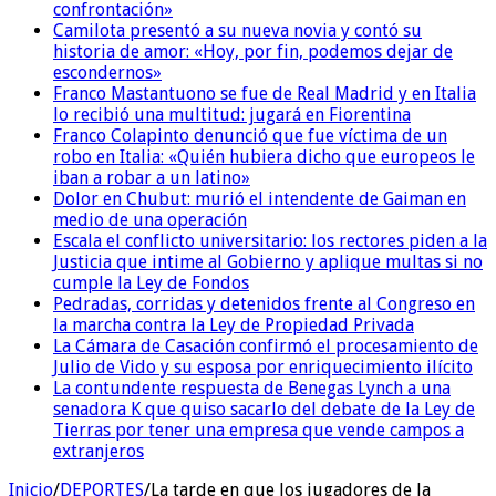
confrontación»
Camilota presentó a su nueva novia y contó su
historia de amor: «Hoy, por fin, podemos dejar de
escondernos»
Franco Mastantuono se fue de Real Madrid y en Italia
lo recibió una multitud: jugará en Fiorentina
Franco Colapinto denunció que fue víctima de un
robo en Italia: «Quién hubiera dicho que europeos le
iban a robar a un latino»
Dolor en Chubut: murió el intendente de Gaiman en
medio de una operación
Escala el conflicto universitario: los rectores piden a la
Justicia que intime al Gobierno y aplique multas si no
cumple la Ley de Fondos
Pedradas, corridas y detenidos frente al Congreso en
la marcha contra la Ley de Propiedad Privada
La Cámara de Casación confirmó el procesamiento de
Julio de Vido y su esposa por enriquecimiento ilícito
La contundente respuesta de Benegas Lynch a una
senadora K que quiso sacarlo del debate de la Ley de
Tierras por tener una empresa que vende campos a
extranjeros
Inicio
/
DEPORTES
/
La tarde en que los jugadores de la