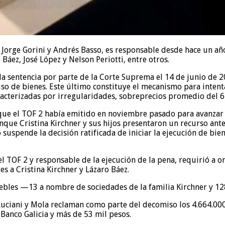
 Jorge Gorini y Andrés Basso, es responsable desde hace un añ
Báez, José López y Nelson Periotti, entre otros.
a sentencia por parte de la Corte Suprema el 14 de junio de 202
miso de bienes. Este último constituye el mecanismo para inten
racterizadas por irregularidades, sobreprecios promedio del 6
n que el TOF 2 había emitido en noviembre pasado para avanza
Aunque Cristina Kirchner y sus hijos presentaron un recurso an
uspende la decisión ratificada de iniciar la ejecución de bien
el TOF 2 y responsable de la ejecución de la pena, requirió a
s a Cristina Kirchner y Lázaro Báez.
muebles —13 a nombre de sociedades de la familia Kirchner y 
 Luciani y Mola reclaman como parte del decomiso los 4.664.00
 Banco Galicia y más de 53 mil pesos.