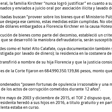
ral, la familia Kirchner “nunca logró justificar” en cuanto a su
dos y enviados a juicio oral por asociación ilícita y lavado de
lsadas buscan “proveer sobre los bienes que el Ministerio Púb
que despeja ese camino, estas medidas están cumplidas. No obs
 de dólares embargados a Florencia Kirchner en la causa Hotes
ución de bienes como parte del decomiso, estableció un criter
que se desarrolló la maniobra defraudatoria, serán susceptibl
ades como el hotel Alto Calafate, cuya documentación también
tigada por lavado de dinero); la residencia en la costanera de R
transfirió a nombre de su hija Florencia y que la justicia con
bles de la Corte fijaron en 684.990.350.139,86 pesos, monto que 
os condenados “poseen fortunas de opulencia irrazonable y un
 de los actos de corrupción cometidos durante 12 años”.
tre mayo de 2003 y diciembre de 2015, el TOF 2 dispuso que, e
esidenta heredó a sus hijos en 2016, a título gratuito y en part
lenta estaba en curso.