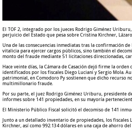
El TOF 2, integrado por los jueces Rodrigo Giménez Uriburu,
perjuicio del Estado que pesa sobre Cristina Kirchner, Lázaro 
Una de las consecuencias inmediatas tras la confirmación de l
vitalicia para ejercer cargos públicos, sino también el deco
monto del fraude mediante 51 licitaciones direccionadas, ca
Hace veinte días, la Cámara de Casación dejó firme la orde
identificados por los fiscales Diego Luciani y Sergio Mola. 
patrimonial, en Comodoro Py sostienen que dicho recurso no s
multimillonario fraude.
Por su parte, el juez Rodrigo Giménez Uriburu, presidente d
informes sobre 141 propiedades, en su mayoría perteneciente
El Ministerio Público Fiscal solicitó el decomiso de 141 in
Junto a un detallado inventario de propiedades, los fiscales
Kirchner, así como 992.134 dólares en una caja de ahorro del