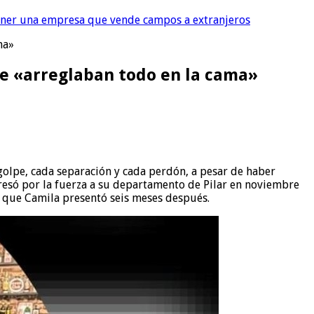
tener una empresa que vende campos a extranjeros
ma»
ue «arreglaban todo en la cama»
golpe, cada separación y cada perdón, a pesar de haber
ngresó por la fuerza a su departamento de Pilar en noviembre
a que Camila presentó seis meses después.