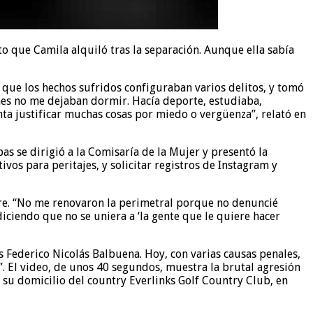
o que Camila alquiló tras la separación. Aunque ella sabía
ue los hechos sufridos configuraban varios delitos, y tomó
enes no me dejaban dormir. Hacía deporte, estudiaba,
nta justificar muchas cosas por miedo o vergüenza”, relató en
s se dirigió a la Comisaría de la Mujer y presentó la
ivos para peritajes, y solicitar registros de Instagram y
ibre. “No me renovaron la perimetral porque no denuncié
ciendo que no se uniera a ‘la gente que le quiere hacer
es Federico Nicolás Balbuena. Hoy, con varias causas penales,
e”. El video, de unos 40 segundos, muestra la brutal agresión
n su domicilio del country Everlinks Golf Country Club, en