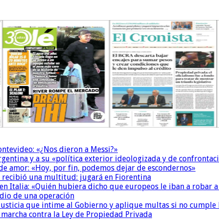
Montevideo: «¿Nos dieron a Messi?»
Argentina y a su «política exterior ideologizada y de confrontac
 de amor: «Hoy, por fin, podemos dejar de escondernos»
 recibió una multitud: jugará en Fiorentina
n Italia: «Quién hubiera dicho que europeos le iban a robar a
dio de una operación
la Justicia que intime al Gobierno y aplique multas si no cumple
a marcha contra la Ley de Propiedad Privada