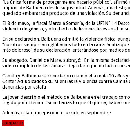
“La única forma de protegerme era hacerlo público”, afirmó 
impune de Balbuena desde su juventud. Además, una testigo 
quedado embarazada producto de una violación. Su denuncia se
El 8 de mayo, la fiscal Marcela Semería, de la UFI Nº 14 Desc
violencia de género, y otro hecho de lesiones leves en el mis
En su declaración, Balbuena admitió la violencia física, aunq
“nosotros siempre arreglábamos todo en la cama. Sentía que e
más doloroso” de su declaración, enterándose por medios de
Su abogado, Daniel de Mare, subrayó: “En la misma declaración
video completo de las cámaras deja claro que no hubo consen
Camila y Balbuena se conocieron cuando ella tenía 20 años y
Center Adjudicados SRL. Mientras la violencia contra Camila
denuncias por estafa.
La joven describió el método de Balbuena en el trabajo com
regido por el temor: “Si no hacías lo que él quería, había co
Además, relató un episodio ocurrido en septiembre
compartir!