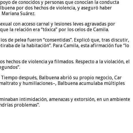
 apoyo de conocidos y personas que conocían la conducta
lbuena por dos hechos de violencia, y aseguró haber
l Mariana Suárez.
sexual con acceso carnal y lesiones leves agravadas por
ue la relación era “tóxica” por los celos de Camila.
ios de pelea fueron “consentidas”. Explicó que, tras discutir,
iraba de la habitación”. Para Camila, esta afirmación fue “lo
s hechos de violencia ya filmados. Respecto a la violación, el
segundos”.
r. Tiempo después, Balbuena abrió su propio negocio, Car
ó maltrato y humillaciones–, Balbuena acumulaba múltiples
minaban intimidación, amenazas y extorsión, en un ambiente
endrías problemas”.