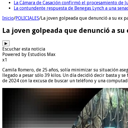
La Cámara de Casación confirmó el procesamiento de Jul
La contundente respuesta de Benegas Lynch a una senad
Inicio
/
POLICIALES
/
La joven golpeada que denunció a su ex pa
La joven golpeada que denunció a su 
▶
Escuchar esta noticia
Powered by Estudios Max
x1
Camila Romero, de 25 años, solía minimizar su situación aseg
llegado a pesar sólo 39 kilos. Un día decidió decir basta y s
de 2024 con la excusa de buscar un teléfono y una computador