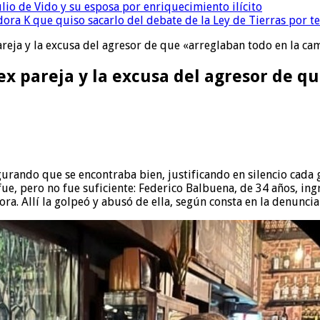
io de Vido y su esposa por enriquecimiento ilícito
ora K que quiso sacarlo del debate de la Ley de Tierras por 
reja y la excusa del agresor de que «arreglaban todo en la ca
ex pareja y la excusa del agresor de q
urando que se encontraba bien, justificando en silencio cada 
e fue, pero no fue suficiente: Federico Balbuena, de 34 años, i
a. Allí la golpeó y abusó de ella, según consta en la denunci