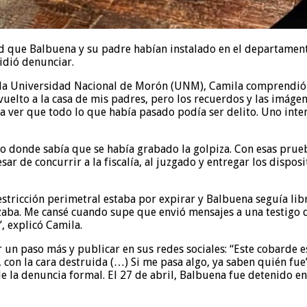
ad que Balbuena y su padre habían instalado en el departament
cidió denunciar.
la Universidad Nacional de Morón (UNM), Camila comprendió q
vuelto a la casa de mis padres, pero los recuerdos y las imág
a ver que todo lo que había pasado podía ser delito. Uno inte
 donde sabía que se había grabado la golpiza. Con esas prueba
 de concurrir a la fiscalía, al juzgado y entregar los disposit
 restricción perimetral estaba por expirar y Balbuena seguía l
aba. Me cansé cuando supe que envió mensajes a una testigo di
, explicó Camila.
r un paso más y publicar en sus redes sociales: “Este cobarde 
, con la cara destruida (…) Si me pasa algo, ya saben quién fu
de la denuncia formal. El 27 de abril, Balbuena fue detenido e