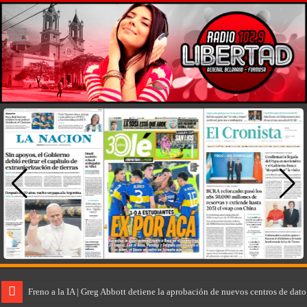
Freno a la IA | Greg Abbott detiene la aprobación de nuevos centros de dat