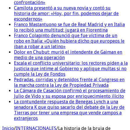
confrontación»
Camilota presentó a su nueva novia y contó su
historia de amor: «Hoy, por fin, podemos dejar de
escondernos»
Franco Mastantuono se fue de Real Madrid y en Italia
lo recibió una multitud: jugará en Fiorentina
Franco Colapinto denunció que fue víctima de un
robo en Italia: «Quién hubiera dicho que europeos le
iban a robar a un latino»
Dolor en Chubut: murió el intendente de Gaiman en
medio de una operación
Escala el conflicto universitario: los rectores piden a la
Justicia que intime al Gobierno y aplique multas si no
cumple la Ley de Fondos
Pedradas, corridas y detenidos frente al Congreso en
la marcha contra la Ley de Propiedad Privada
La Cámara de Casación confirmó el procesamiento de
Julio de Vido y su esposa por enriquecimiento ilícito
La contundente respuesta de Benegas Lynch a una
senadora K que quiso sacarlo del debate de la Ley de
Tierras por tener una empresa que vende campos a
extranjeros
Inicio
/
INTERNACIONALES
/
La historia de la bruja de