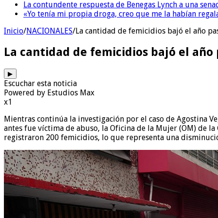
La contundente respuesta de Benegas Lynch a una senad
«Yo tenía mi propia droga, creo que me la habían regala
Inicio
/
NACIONALES
/
La cantidad de femicidios bajó el año p
La cantidad de femicidios bajó el añ
▶
Escuchar esta noticia
Powered by Estudios Max
x1
Mientras continúa la investigación por el caso de Agostina 
antes fue víctima de abuso, la Oficina de la Mujer (OM) de la
registraron 200 femicidios, lo que representa una disminució