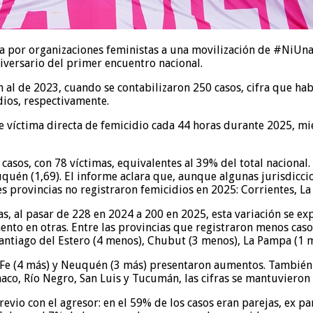
da por organizaciones feministas a una movilización de #NiUnaM
versario del primer encuentro nacional.
n al de 2023, cuando se contabilizaron 250 casos, cifra que h
dios, respectivamente.
ue víctima directa de femicidio cada 44 horas durante 2025, mi
asos, con 78 víctimas, equivalentes al 39% del total nacional.
uquén (1,69). El informe aclara que, aunque algunas jurisdicci
 provincias no registraron femicidios en 2025: Corrientes, La
, al pasar de 228 en 2024 a 200 en 2025, esta variación se ex
nto en otras. Entre las provincias que registraron menos cas
 Santiago del Estero (4 menos), Chubut (3 menos), La Pampa (1 
a Fe (4 más) y Neuquén (3 más) presentaron aumentos. También
aco, Río Negro, San Luis y Tucumán, las cifras se mantuvieron 
revio con el agresor: en el 59% de los casos eran parejas, ex pa