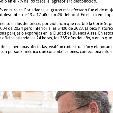
Solo en el 7% de los casos, el agresor era desconocido.
% en rurales. Por edades, el grupo más afectado fue el de muje
dolescentes de 13 a 17 años un 4% del total. En el extremo opu
mento en las denuncias por violencia que recibió la Corte Sup
.004 de 2024 pero inferior a las 5.400 de 2023. El pico históri
 parejas o exparejas en la Ciudad de Buenos Aires. En estos ca
a oficina atiende las 24 horas, los 365 días del año, y en lo qu
 de las personas afectadas, evalúan cada situación y elaboran i
on personal médico que constata lesiones, confecciona informe