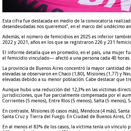
Esta cifra fue destacada en medio de la convocatoria realiza
desendeudadas nos queremos”, en el marco del undécimo ani
Además, el número de femicidios en 2025 es inferior tambié
2022 y 2021, años en los que se registraron 226 y 231 femici
El informe detalla que en promedio, en el país, una mujer f
el femicidio vinculado— afectó a una persona cada 40 horas.
La provincia de Buenos Aires concentró la mayor cantidad de c
elevadas se observaron en Chaco (1,80), Misiones (1,77) y Ne
elevadas debido a su menor población. Cabe destacar que tres
Aunque hubo una reducción del 12,3% en las víctimas directas
jurisdicciones, que fue parcialmente compensada por el aume
Corrientes (5 menos), Entre Ríos (5 menos), Salta (5 menos),
En contraste, Misiones (6 casos más), Mendoza (4 más), Sant
Santa Cruz y Tierra del Fuego. En Ciudad de Buenos Aires, Ch
En al menos el 83% de los casos, la víctima tenía un vínculo p