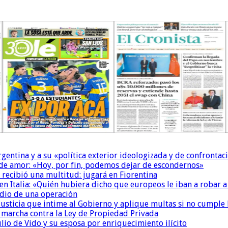
Argentina y a su «política exterior ideologizada y de confrontac
 de amor: «Hoy, por fin, podemos dejar de escondernos»
 recibió una multitud: jugará en Fiorentina
n Italia: «Quién hubiera dicho que europeos le iban a robar a
dio de una operación
la Justicia que intime al Gobierno y aplique multas si no cumple
a marcha contra la Ley de Propiedad Privada
io de Vido y su esposa por enriquecimiento ilícito