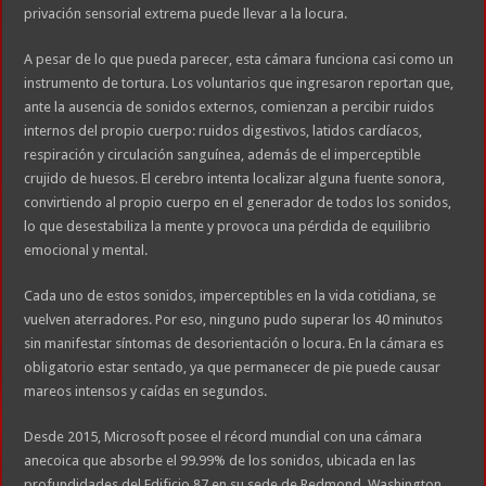
privación sensorial extrema puede llevar a la locura.
A pesar de lo que pueda parecer, esta cámara funciona casi como un
instrumento de tortura. Los voluntarios que ingresaron reportan que,
ante la ausencia de sonidos externos, comienzan a percibir ruidos
internos del propio cuerpo: ruidos digestivos, latidos cardíacos,
respiración y circulación sanguínea, además de el imperceptible
crujido de huesos. El cerebro intenta localizar alguna fuente sonora,
convirtiendo al propio cuerpo en el generador de todos los sonidos,
lo que desestabiliza la mente y provoca una pérdida de equilibrio
emocional y mental.
Cada uno de estos sonidos, imperceptibles en la vida cotidiana, se
vuelven aterradores. Por eso, ninguno pudo superar los 40 minutos
sin manifestar síntomas de desorientación o locura. En la cámara es
obligatorio estar sentado, ya que permanecer de pie puede causar
mareos intensos y caídas en segundos.
Desde 2015, Microsoft posee el récord mundial con una cámara
anecoica que absorbe el 99.99% de los sonidos, ubicada en las
profundidades del Edificio 87 en su sede de Redmond, Washington.