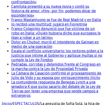
confrontación»
Camilota presentó a su nueva novia y contó su
historia de amor: «Hoy, por fin, podemos dejar de
escondernos»
Franco Mastantuono se fue de Real Madrid y en Italia
lo recibió una multitud: jugará en Fiorentina
Franco Colapinto denunció que fue víctima de un
robo en Italia: «Quién hubiera dicho que europeos le
iban a robar a un latino»
Dolor en Chubut: murió el intendente de Gaiman en
medio de una operación
Escala el conflicto universitario: los rectores piden a la
Justicia que intime al Gobierno y aplique multas si no
cumple la Ley de Fondos
Pedradas, corridas y detenidos frente al Congreso en
la marcha contra la Ley de Propiedad Privada
La Cámara de Casación confirmó el procesamiento de
Julio de Vido y su esposa por enriquecimiento ilícito
La contundente respuesta de Benegas Lynch a una
senadora K que quiso sacarlo del debate de la Ley de
Tierras por tener una empresa que vende campos a
extranjeros
Inicio
/
ESPECTACULOS
/
La angustia de Sofía Solá, la hija de