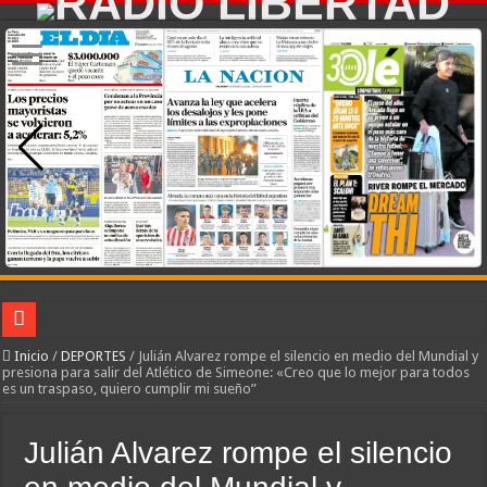
River lo descartó y el pibe Jaime brilla en Peñarol de Montevideo: «¿Nos dieron
Inicio
/
DEPORTES
/
Julián Alvarez rompe el silencio en medio del Mundial y
presiona para salir del Atlético de Simeone: «Creo que lo mejor para todos
es un traspaso, quiero cumplir mi sueño”
Flávio Bolsonaro culpó a Lula da Silva de la crisis con Argentina y a su «polític
Camilota presentó a su nueva novia y contó su historia de amor: «Hoy, por fin, 
Julián Alvarez rompe el silencio
Franco Mastantuono se fue de Real Madrid y en Italia lo recibió una multitud: ju