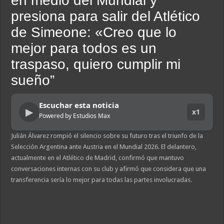
en medio del Mundial y
Franco Colapinto denunció que fue víctima de un robo en Italia: «Quién hubiera 
presiona para salir del Atlético
Dolor en Chubut: murió el intendente de Gaiman en medio de una operación
de Simeone: «Creo que lo
Escala el conflicto universitario: los rectores piden a la Justicia que intime al 
mejor para todos es un
Pedradas, corridas y detenidos frente al Congreso en la marcha contra la Ley de 
traspaso, quiero cumplir mi
La Cámara de Casación confirmó el procesamiento de Julio de Vido y su esposa p
sueño”
La contundente respuesta de Benegas Lynch a una senadora K que quiso sacarlo d
Escuchar esta noticia
▶
x1
Powered by Estudios Max
Julián Álvarez rompió el silencio sobre su futuro tras el triunfo de la
Selección Argentina ante Austria en el Mundial 2026. El delantero,
actualmente en el Atlético de Madrid, confirmó que mantuvo
conversaciones internas con su club y afirmó que considera que una
transferencia sería lo mejor para todas las partes involucradas.