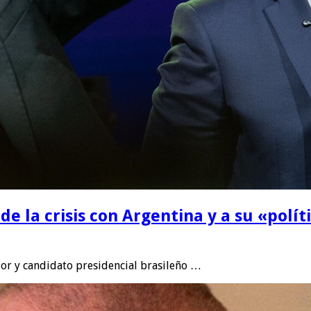
de la crisis con Argentina y a su «polít
or y candidato presidencial brasileño …