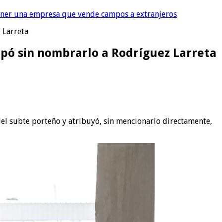
tener una empresa que vende campos a extranjeros
z Larreta
culpó sin nombrarlo a Rodríguez Larreta
 del subte porteño y atribuyó, sin mencionarlo directamente,