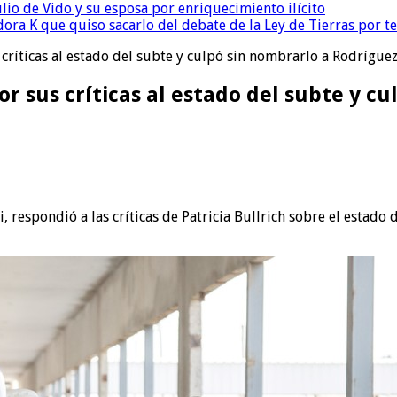
io de Vido y su esposa por enriquecimiento ilícito
ora K que quiso sacarlo del debate de la Ley de Tierras por 
s críticas al estado del subte y culpó sin nombrarlo a Rodrígue
por sus críticas al estado del subte y 
, respondió a las críticas de Patricia Bullrich sobre el estado