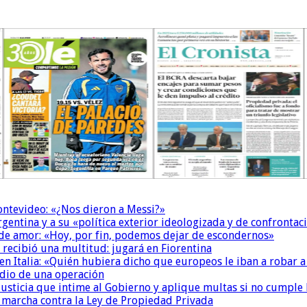
Montevideo: «¿Nos dieron a Messi?»
Argentina y a su «política exterior ideologizada y de confrontac
 de amor: «Hoy, por fin, podemos dejar de escondernos»
 recibió una multitud: jugará en Fiorentina
n Italia: «Quién hubiera dicho que europeos le iban a robar a
dio de una operación
la Justicia que intime al Gobierno y aplique multas si no cumple
a marcha contra la Ley de Propiedad Privada