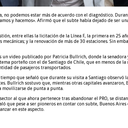
a, no podemos estar más de acuerdo con el diagnóstico. Dura
icamos y hacemos». Afirmó que el subte había dejado de ser un
ón, entre ellas la licitación de la Línea F, la primera en 25 a
eras mecánicas; y la renovación de más de 30 estaciones. Sin e
s un video publicado por Patricia Bullrich, donde la senadora 
istema porteño con el de Santiago de Chile, que en menos de la
ntidad de pasajeros transportados.
 tiempo que señaló que durante su visita a Santiago observó la
tes. Bullrich sostuvo que, mientras otras capitales avanzaron,
ra movilizarse de punta a punta.
sector al que ahora pertenece tras abandonar el PRO, se distanc
aló que pese a ser pioneros en contar con subte, Buenos Aire
anzar en este aspecto.