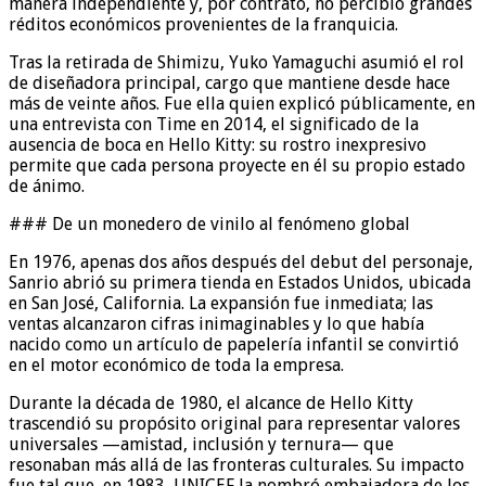
manera independiente y, por contrato, no percibió grandes
réditos económicos provenientes de la franquicia.
Tras la retirada de Shimizu, Yuko Yamaguchi asumió el rol
de diseñadora principal, cargo que mantiene desde hace
más de veinte años. Fue ella quien explicó públicamente, en
una entrevista con Time en 2014, el significado de la
ausencia de boca en Hello Kitty: su rostro inexpresivo
permite que cada persona proyecte en él su propio estado
de ánimo.
### De un monedero de vinilo al fenómeno global
En 1976, apenas dos años después del debut del personaje,
Sanrio abrió su primera tienda en Estados Unidos, ubicada
en San José, California. La expansión fue inmediata; las
ventas alcanzaron cifras inimaginables y lo que había
nacido como un artículo de papelería infantil se convirtió
en el motor económico de toda la empresa.
Durante la década de 1980, el alcance de Hello Kitty
trascendió su propósito original para representar valores
universales —amistad, inclusión y ternura— que
resonaban más allá de las fronteras culturales. Su impacto
fue tal que, en 1983, UNICEF la nombró embajadora de los