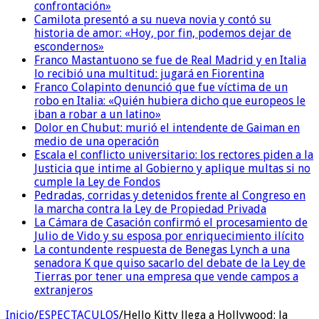
confrontación»
Camilota presentó a su nueva novia y contó su
historia de amor: «Hoy, por fin, podemos dejar de
escondernos»
Franco Mastantuono se fue de Real Madrid y en Italia
lo recibió una multitud: jugará en Fiorentina
Franco Colapinto denunció que fue víctima de un
robo en Italia: «Quién hubiera dicho que europeos le
iban a robar a un latino»
Dolor en Chubut: murió el intendente de Gaiman en
medio de una operación
Escala el conflicto universitario: los rectores piden a la
Justicia que intime al Gobierno y aplique multas si no
cumple la Ley de Fondos
Pedradas, corridas y detenidos frente al Congreso en
la marcha contra la Ley de Propiedad Privada
La Cámara de Casación confirmó el procesamiento de
Julio de Vido y su esposa por enriquecimiento ilícito
La contundente respuesta de Benegas Lynch a una
senadora K que quiso sacarlo del debate de la Ley de
Tierras por tener una empresa que vende campos a
extranjeros
Inicio
/
ESPECTACULOS
/
Hello Kitty llega a Hollywood: la