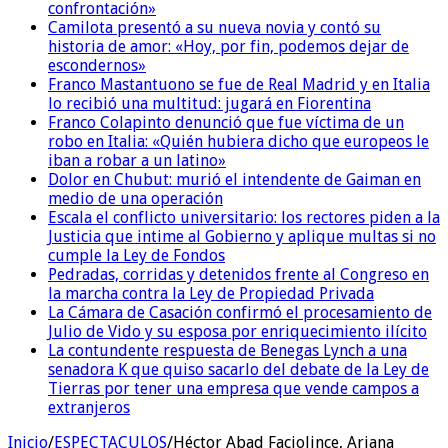
confrontación»
Camilota presentó a su nueva novia y contó su
historia de amor: «Hoy, por fin, podemos dejar de
escondernos»
Franco Mastantuono se fue de Real Madrid y en Italia
lo recibió una multitud: jugará en Fiorentina
Franco Colapinto denunció que fue víctima de un
robo en Italia: «Quién hubiera dicho que europeos le
iban a robar a un latino»
Dolor en Chubut: murió el intendente de Gaiman en
medio de una operación
Escala el conflicto universitario: los rectores piden a la
Justicia que intime al Gobierno y aplique multas si no
cumple la Ley de Fondos
Pedradas, corridas y detenidos frente al Congreso en
la marcha contra la Ley de Propiedad Privada
La Cámara de Casación confirmó el procesamiento de
Julio de Vido y su esposa por enriquecimiento ilícito
La contundente respuesta de Benegas Lynch a una
senadora K que quiso sacarlo del debate de la Ley de
Tierras por tener una empresa que vende campos a
extranjeros
Inicio
/
ESPECTACULOS
/
Héctor Abad Faciolince, Ariana