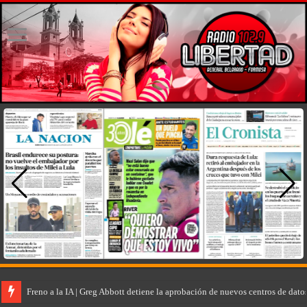
Freno a la IA | Greg Abbott detiene la aprobación de nuevos centros de dat