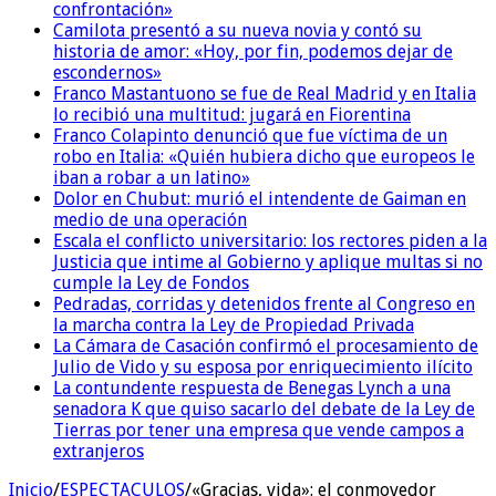
confrontación»
Camilota presentó a su nueva novia y contó su
historia de amor: «Hoy, por fin, podemos dejar de
escondernos»
Franco Mastantuono se fue de Real Madrid y en Italia
lo recibió una multitud: jugará en Fiorentina
Franco Colapinto denunció que fue víctima de un
robo en Italia: «Quién hubiera dicho que europeos le
iban a robar a un latino»
Dolor en Chubut: murió el intendente de Gaiman en
medio de una operación
Escala el conflicto universitario: los rectores piden a la
Justicia que intime al Gobierno y aplique multas si no
cumple la Ley de Fondos
Pedradas, corridas y detenidos frente al Congreso en
la marcha contra la Ley de Propiedad Privada
La Cámara de Casación confirmó el procesamiento de
Julio de Vido y su esposa por enriquecimiento ilícito
La contundente respuesta de Benegas Lynch a una
senadora K que quiso sacarlo del debate de la Ley de
Tierras por tener una empresa que vende campos a
extranjeros
Inicio
/
ESPECTACULOS
/
«Gracias, vida»: el conmovedor