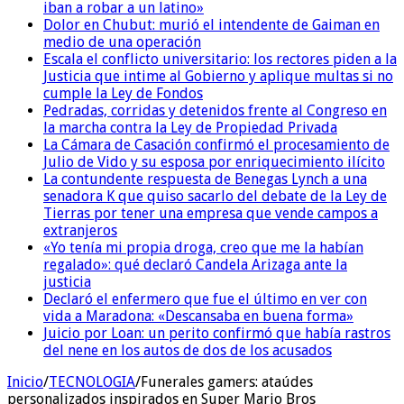
iban a robar a un latino»
Dolor en Chubut: murió el intendente de Gaiman en
medio de una operación
Escala el conflicto universitario: los rectores piden a la
Justicia que intime al Gobierno y aplique multas si no
cumple la Ley de Fondos
Pedradas, corridas y detenidos frente al Congreso en
la marcha contra la Ley de Propiedad Privada
La Cámara de Casación confirmó el procesamiento de
Julio de Vido y su esposa por enriquecimiento ilícito
La contundente respuesta de Benegas Lynch a una
senadora K que quiso sacarlo del debate de la Ley de
Tierras por tener una empresa que vende campos a
extranjeros
«Yo tenía mi propia droga, creo que me la habían
regalado»: qué declaró Candela Arizaga ante la
justicia
Declaró el enfermero que fue el último en ver con
vida a Maradona: «Descansaba en buena forma»
Juicio por Loan: un perito confirmó que había rastros
del nene en los autos de dos de los acusados
Inicio
/
TECNOLOGIA
/
Funerales gamers: ataúdes
personalizados inspirados en Super Mario Bros