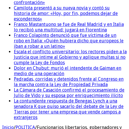
confrontación»
Camilota presentó a su nueva novia y contó su
historia de amor: «Hoy, por fin, podemos dejar de
escondernos»
Franco Mastantuono se fue de Real Madrid y en Italia
lo recibió una multitud: jugará en Fiorentina
Franco Colapinto denunció que fue víctima de un
robo en Italia: «Quién hubiera dicho que europeos le
iban a robar a un latino»
Escala el conflicto universitario: los rectores piden a la
Justicia que intime al Gobierno y aplique multas si no
cumple la Ley de Fondos
Dolor en Chubut: murió el intendente de Gaiman en
medio de una operación
Pedradas, corridas y detenidos frente al Congreso en
la marcha contra la Ley de Propiedad Privada
La Cámara de Casación confirmó el procesamiento de
Julio de Vido y su esposa por enriquecimiento ilícito
La contundente respuesta de Benegas Lynch a una
senadora K que quiso sacarlo del debate de la Ley de
Tierras por tener una empresa que vende campos a
extranjeros
Inicio
/
POLITICA
/
Funcionarios libertarios, gobernadores y