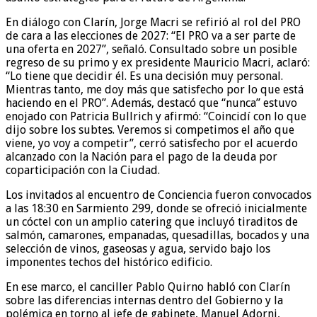
En diálogo con Clarín, Jorge Macri se refirió al rol del PRO
de cara a las elecciones de 2027: “El PRO va a ser parte de
una oferta en 2027”, señaló. Consultado sobre un posible
regreso de su primo y ex presidente Mauricio Macri, aclaró:
“Lo tiene que decidir él. Es una decisión muy personal.
Mientras tanto, me doy más que satisfecho por lo que está
haciendo en el PRO”. Además, destacó que “nunca” estuvo
enojado con Patricia Bullrich y afirmó: “Coincidí con lo que
dijo sobre los subtes. Veremos si competimos el año que
viene, yo voy a competir”, cerró satisfecho por el acuerdo
alcanzado con la Nación para el pago de la deuda por
coparticipación con la Ciudad.
Los invitados al encuentro de Conciencia fueron convocados
a las 18:30 en Sarmiento 299, donde se ofreció inicialmente
un cóctel con un amplio catering que incluyó tiraditos de
salmón, camarones, empanadas, quesadillas, bocados y una
selección de vinos, gaseosas y agua, servido bajo los
imponentes techos del histórico edificio.
En ese marco, el canciller Pablo Quirno habló con Clarín
sobre las diferencias internas dentro del Gobierno y la
polémica en torno al jefe de gabinete, Manuel Adorni,