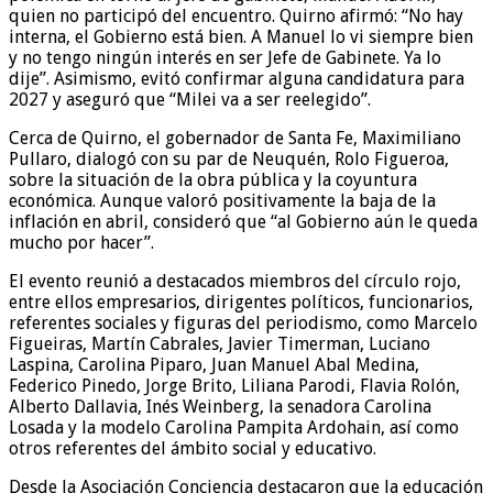
quien no participó del encuentro. Quirno afirmó: “No hay
interna, el Gobierno está bien. A Manuel lo vi siempre bien
y no tengo ningún interés en ser Jefe de Gabinete. Ya lo
dije”. Asimismo, evitó confirmar alguna candidatura para
2027 y aseguró que “Milei va a ser reelegido”.
Cerca de Quirno, el gobernador de Santa Fe, Maximiliano
Pullaro, dialogó con su par de Neuquén, Rolo Figueroa,
sobre la situación de la obra pública y la coyuntura
económica. Aunque valoró positivamente la baja de la
inflación en abril, consideró que “al Gobierno aún le queda
mucho por hacer”.
El evento reunió a destacados miembros del círculo rojo,
entre ellos empresarios, dirigentes políticos, funcionarios,
referentes sociales y figuras del periodismo, como Marcelo
Figueiras, Martín Cabrales, Javier Timerman, Luciano
Laspina, Carolina Piparo, Juan Manuel Abal Medina,
Federico Pinedo, Jorge Brito, Liliana Parodi, Flavia Rolón,
Alberto Dallavia, Inés Weinberg, la senadora Carolina
Losada y la modelo Carolina Pampita Ardohain, así como
otros referentes del ámbito social y educativo.
Desde la Asociación Conciencia destacaron que la educación