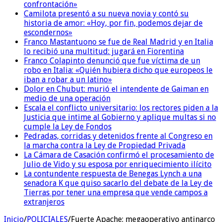
confrontación»
Camilota presentó a su nueva novia y contó su
historia de amor: «Hoy, por fin, podemos dejar de
escondernos»
Franco Mastantuono se fue de Real Madrid y en Italia
lo recibió una multitud: jugará en Fiorentina
Franco Colapinto denunció que fue víctima de un
robo en Italia: «Quién hubiera dicho que europeos le
iban a robar a un latino»
Dolor en Chubut: murió el intendente de Gaiman en
medio de una operación
Escala el conflicto universitario: los rectores piden a la
Justicia que intime al Gobierno y aplique multas si no
cumple la Ley de Fondos
Pedradas, corridas y detenidos frente al Congreso en
la marcha contra la Ley de Propiedad Privada
La Cámara de Casación confirmó el procesamiento de
Julio de Vido y su esposa por enriquecimiento ilícito
La contundente respuesta de Benegas Lynch a una
senadora K que quiso sacarlo del debate de la Ley de
Tierras por tener una empresa que vende campos a
extranjeros
Inicio
/
POLICIALES
/
Fuerte Apache: megaoperativo antinarco