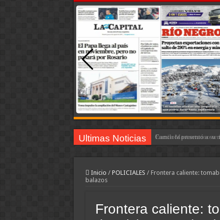
Ultimas Noticias
Franco Mastantuono se fu
Inicio
/
POLICIALES
/
Frontera caliente: tomaba
balazos
Frontera caliente: 