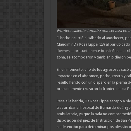
Frontera caliente: tomaba una cerveza en un 
El hecho ocurrió el sábado al anochecer, pa
Claudimir Da Rosa Lippe (23) al bar ubicado 
jóvenes —presuntamente brasileños— arribar
zona, se acomodaron y también pidieron be
En un momento, uno de los agresores sacó un
impactos en el abdomen, pecho, rostro y cab
resultó herido con un disparo en la pierna d
presuntamente cruzaron la frontera hacia Bra
Pese a la herida, Da Rosa Lippe escapó a pie
tras arribar al hospital de Bernardo de Irig
ambulatoria, ya que la bala no comprometió 
disposición del juez de Instrucción de San P
su detención para determinar posibles víncu