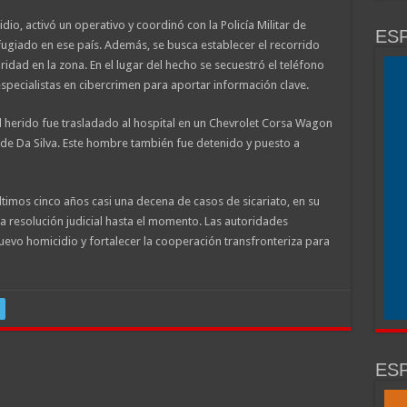
dio, activó un operativo y coordinó con la Policía Militar de
ESP
fugiado en ese país. Además, se busca establecer el recorrido
dad en la zona. En el lugar del hecho se secuestró el teléfono
 especialistas en cibercrimen para aportar información clave.
l herido fue trasladado al hospital en un Chevrolet Corsa Wagon
e Da Silva. Este hombre también fue detenido y puesto a
timos cinco años casi una decena de casos de sicariato, en su
 resolución judicial hasta el momento. Las autoridades
uevo homicidio y fortalecer la cooperación transfronteriza para
ESP