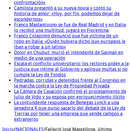
confrontación»
Camilota presentó a su nueva novia y contó su
historia de amor: «Hoy, por fin, podemos dejar de
escondernos»
Franco Mastantuono se fue de Real Madrid y en Italia
lo recibió una multitud: jugará en Fiorentina
Franco Colapinto denunció que fue víctima de un
robo en Italia: «Quién hubiera dicho que europeos le
iban a robar a un latino»
Dolor en Chubut: murió el intendente de Gaiman en
medio de una operación
Escala el conflicto universitario: los rectores piden a la
Justicia que intime al Gobierno y aplique multas si no
cumple la Ley de Fondos
Pedradas, corridas y detenidos frente al Congreso en
la marcha contra la Ley de Propiedad Privada
La Cámara de Casación confirmó el procesamiento de
Julio de Vido y su esposa por enriquecimiento ilícito
La contundente respuesta de Benegas Lynch a una
senadora K que quiso sacarlo del debate de la Ley de
Tierras por tener una empresa que vende campos a
extranjeros
Inicio
/
NACIONALES
/
Falleció José Mastellone, último