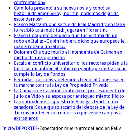
confrontación»
Camilota presentó a su nueva novia y contó su
historia de amor: «Hoy, por fin, podemos dejar de
escondernos»
Franco Mastantuono se fue de Real Madrid y en Italia
lo recibió una multitud: jugará en Fiorentina
Franco Colapinto denunció que fue víctima de un
robo en Italia: «Quién hubiera dicho que europeos le
iban a robar a un latino»
Dolor en Chubut: murió el intendente de Gaiman en
medio de una operación
Escala el conflicto universitario: los rectores piden a la
Justicia que intime al Gobierno y aplique multas si no
cumple la Ley de Fondos
Pedradas, corridas y detenidos frente al Congreso en
la marcha contra la Ley de Propiedad Privada
La Cámara de Casación confirmó el procesamiento de
Julio de Vido y su esposa por enriquecimiento ilícito
La contundente respuesta de Benegas Lynch a una
senadora K que quiso sacarlo del debate de la Ley de
Tierras por tener una empresa que vende campos a
extranjeros
Inicio
/
DEPORTES
/
Espectador muere atropellado en Rally