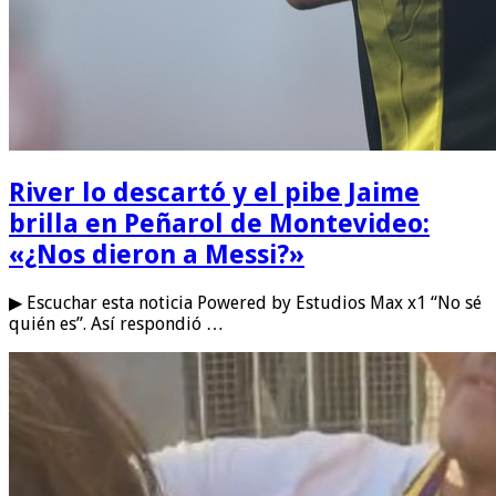
River lo descartó y el pibe Jaime
brilla en Peñarol de Montevideo:
«¿Nos dieron a Messi?»
▶ Escuchar esta noticia Powered by Estudios Max x1 “No sé
quién es”. Así respondió …