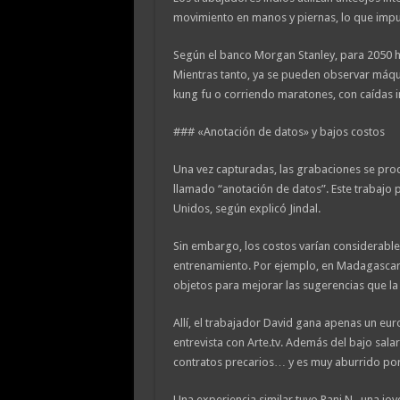
movimiento en manos y piernas, lo que impul
Según el banco Morgan Stanley, para 2050 
Mientras tanto, ya se pueden observar má
kung fu o corriendo maratones, con caídas i
### «Anotación de datos» y bajos costos
Una vez capturadas, las grabaciones se pro
llamado “anotación de datos”. Este trabajo 
Unidos, según explicó Jindal.
Sin embargo, los costos varían considerable
entrenamiento. Por ejemplo, en Madagascar
objetos para mejorar las sugerencias que la 
Allí, el trabajador David gana apenas un eur
entrevista con Arte.tv. Además del bajo salar
contratos precarios… y es muy aburrido porqu
Una experiencia similar tuvo Rani N., una jov