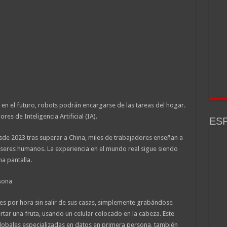
 en el futuro, robots podrán encargarse de las tareas del hogar.
es de Inteligencia Artificial (IA).
ESP
de 2023 tras superar a China, miles de trabajadores enseñan a
 seres humanos. La experiencia en el mundo real sigue siendo
a pantalla.
sona
s por hora sin salir de sus casas, simplemente grabándose
rtar una fruta, usando un celular colocado en la cabeza. Este
globales especializadas en datos en primera persona, también