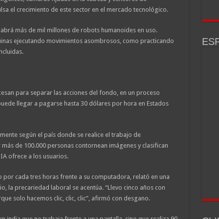
sa el crecimiento de este sector en el mercado tecnológico.
habrá más de mil millones de robots humanoides en uso.
ESP
quinas ejecutando movimientos asombrosos, como practicando
ncluidas.
cesan para separar las acciones del fondo, en un proceso
puede llegar a pagarse hasta 30 dólares por hora en Estados
mente según el país donde se realice el trabajo de
 más de 100.000 personas contornean imágenes y clasifican
IA ofrece a los usuarios.
o por cada tres horas frente a su computadora, relató en una
io, la precariedad laboral se acentúa. “Llevo cinco años con
e solo hacemos clic, clic, clic”, afirmó con desgano.
en india que no trabaja frente a una pantalla, sino que realiza 90