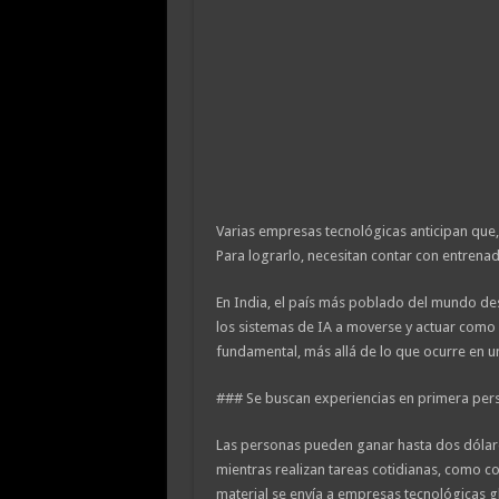
Varias empresas tecnológicas anticipan que,
Para lograrlo, necesitan contar con entrenador
En India, el país más poblado del mundo des
los sistemas de IA a moverse y actuar como
fundamental, más allá de lo que ocurre en un
### Se buscan experiencias en primera per
Las personas pueden ganar hasta dos dólare
mientras realizan tareas cotidianas, como co
material se envía a empresas tecnológicas 