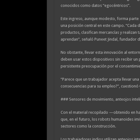
conocidos como datos “egocéntricos”.
Este ingreso, aunque modesto, forma parte
una posición central en este campo. “Cada 
productos, clasifican mercancías y realizan
aprendan”, señaló Puneet Jindal, fundador d
No obstante, llevar esta innovación al ento
deben usar estos dispositivos sin recibir un
persistente preocupación por el consentimie
“Parece que un trabajador acepta llevar un
consecuencias para su empleo?”, cuestionó 
### Sensores de movimiento, anteojos intel
Con el material recopilado —obtenido en h
que, en el futuro, los robots humanoides i
sectores como la construcción.
Los trabajadores indios utilizan anteojos int