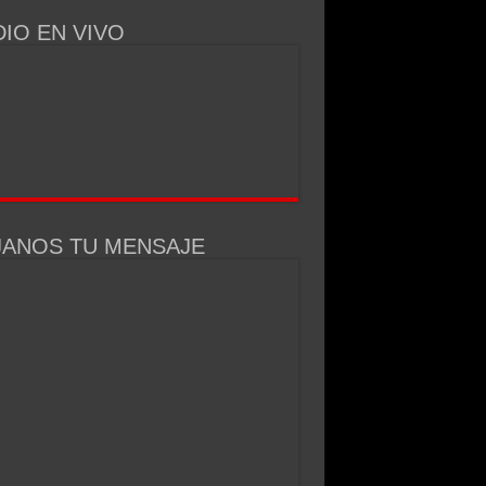
IO EN VIVO
JANOS TU MENSAJE
ue vende campos a extranjeros