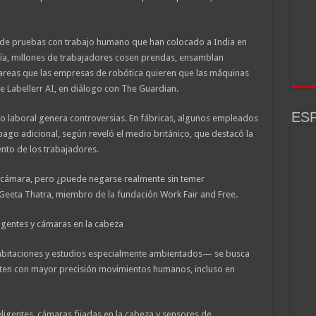
 de pruebas con trabajo humano que han colocado a India en
día, millones de trabajadores cosen prendas, ensamblan
 tareas que las empresas de robótica quieren que las máquinas
e Labellerr AI, en diálogo con The Guardian.
ESP
rno laboral genera controversias. En fábricas, algunos empleados
 pago adicional, según reveló el medio británico, que destacó la
nto de los trabajadores.
a cámara, pero ¿puede negarse realmente sin temer
Geeta Thatra, miembro de la fundación Work Fair and Free.
igentes y cámaras en la cabeza
abitaciones y estudios especialmente ambientados— se busca
miten con mayor precisión movimientos humanos, incluso en
eligentes, cámaras fijadas en la cabeza y sensores de