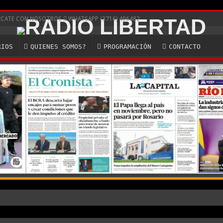
NICATE CON NOSOTROS
WHATSAPP (3716) 406482
RIOS
QUIENES SOMOS?
PROGRAMACIÓN
CONTACTO
de Montevideo: «¿Nos dieron a Messi?»